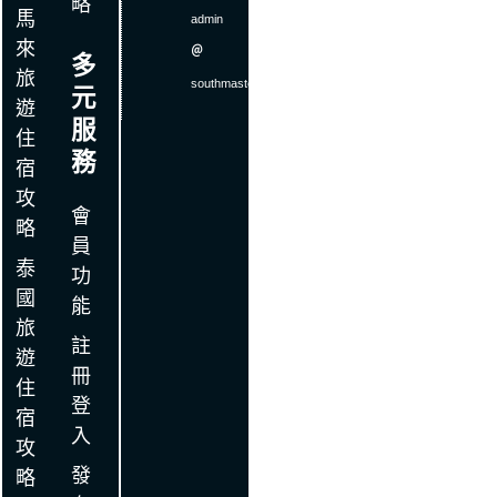
略
馬
admin
來
＠
多
旅
southmaster
.
com
元
遊
服
住
務
宿
攻
會
略
員
泰
功
國
能
旅
註
遊
冊
住
登
宿
入
攻
發
略