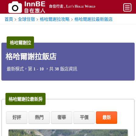
自住行走 , Let's Holle World
首頁
>
全球住宿
>
格哈爾謝拉攻略
>
格哈爾謝拉最新飯店
開始
平價
格哈爾謝拉
熱門
格哈爾謝拉飯店
奢華
最新模式，第
-
，共
飯店資訊
1
10
38
攻略
搜尋
帳號
格哈爾謝拉最新房
好評
熱門
奢華
平價
最新