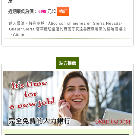
牙
元起
搶訂
近期最低房價：
3398
踏入雲端，擁抱寧靜：Ático con chimenea en Sierra Nevada-
Güejar Sierra 奢華體驗坐落於西班牙安達魯西亞地區的格哈爾謝拉
（Güeja
站方推薦