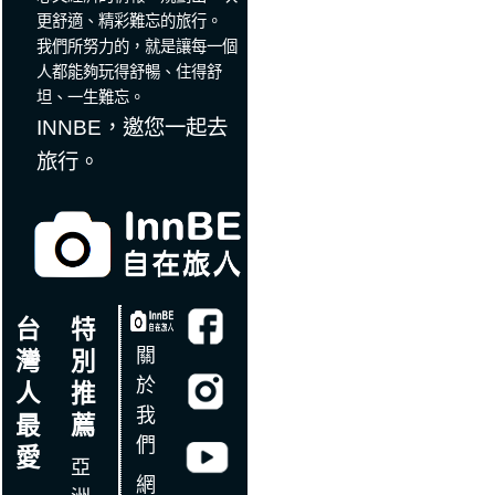
更舒適、精彩難忘的旅行。
我們所努力的，就是讓每一個
人都能夠玩得舒暢、住得舒
坦、一生難忘。
INNBE，邀您一起去
旅行。
台
特
關
灣
別
於
人
推
我
最
薦
們
愛
亞
網