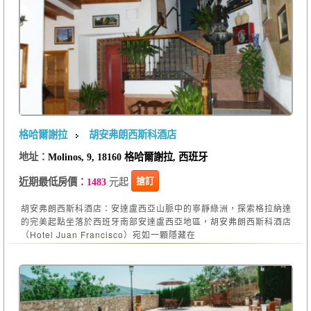
格哈爾謝拉
胡安弗朗西斯科酒店
地址：
Molinos, 9, 18160 格哈爾謝拉, 西班牙
元起
搶訂
近期最低房價：
1483
胡安弗朗西斯科酒店：安達盧西亞山脈中的寧靜綠洲，探索格拉納達
的完美起點坐落於西班牙南部安達盧西亞地區，胡安弗朗西斯科酒店
（Hotel Juan Francisco）宛如一顆隱藏在