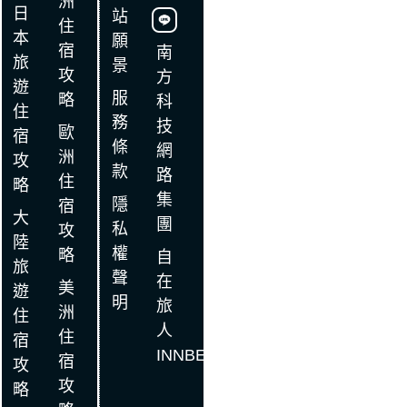
洲
日
站
住
本
願
宿
南
旅
景
攻
方
遊
服
略
科
住
務
技
歐
宿
條
網
洲
攻
款
路
住
略
集
隱
宿
大
團
私
攻
陸
權
略
自
旅
聲
在
美
遊
明
旅
洲
住
人
住
宿
INNBE
宿
攻
攻
略