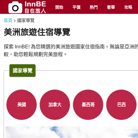
開始
平價
熱門
奢華
攻略
首頁
>
國家導覽
美洲旅遊住宿導覽
探索 InnBE! 為您精選的美洲旅遊國家住宿指南。無論
較，助您輕鬆規劃完美旅程。
國家導覽
美國
加拿大
墨西哥
巴西