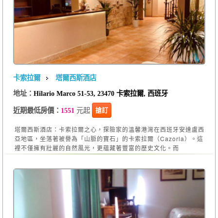
卡索拉爾
塔爾西斯酒店
地址：
Hilario Marco 51-53, 23470 卡索拉爾, 西班牙
元起
搶訂
近期最低房價：
1551
塔爾西斯酒店：卡索拉爾之心，探險家的溫馨港灣在西班牙安達盧西
亞地區，坐落著被譽為「山脈的寶石」的卡索拉爾（Cazorla）。這
裡不僅擁有壯麗的自然風光，更蘊藏著豐富的歷史文化。而