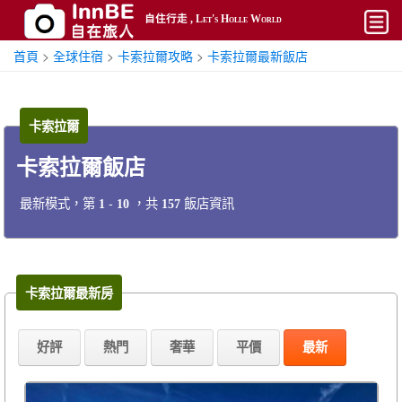
自住行走 , Let's Holle World
首頁
>
全球住宿
>
卡索拉爾攻略
>
卡索拉爾最新飯店
開始
平價
卡索拉爾
熱門
卡索拉爾飯店
奢華
最新模式，第
-
，共
飯店資訊
1
10
157
攻略
搜尋
帳號
卡索拉爾最新房
好評
熱門
奢華
平價
最新