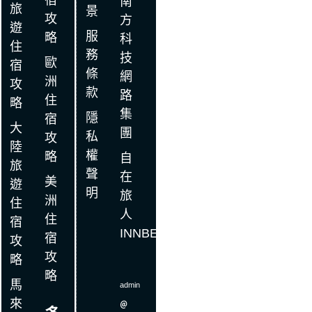
宿
南
旅
景
攻
方
遊
服
略
科
住
務
技
歐
宿
條
網
洲
攻
款
路
住
略
集
隱
宿
大
團
私
攻
陸
權
略
自
旅
聲
在
美
遊
明
旅
洲
住
人
住
宿
INNBE
宿
攻
攻
略
略
馬
admin
來
＠