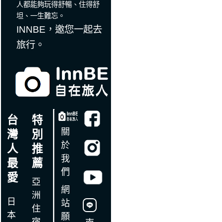
人都能夠玩得舒暢、住得舒
坦、一生難忘。
INNBE，邀您一起去
旅行。
台
特
關
灣
別
於
人
推
我
最
薦
們
愛
亞
網
洲
日
站
住
本
願