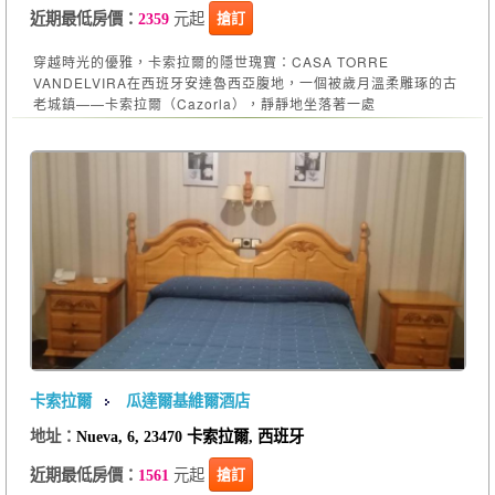
元起
搶訂
近期最低房價：
2359
穿越時光的優雅，卡索拉爾的隱世瑰寶：CASA TORRE
VANDELVIRA在西班牙安達魯西亞腹地，一個被歲月溫柔雕琢的古
老城鎮——卡索拉爾（Cazorla），靜靜地坐落著一處
卡索拉爾
瓜達爾基維爾酒店
地址：
Nueva, 6, 23470 卡索拉爾, 西班牙
元起
搶訂
近期最低房價：
1561