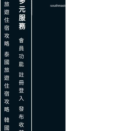
多
旅
southmaster
.
com
元
遊
服
住
務
宿
攻
會
略
員
泰
功
國
能
旅
註
遊
冊
住
登
宿
入
攻
發
略
布
韓
收
國