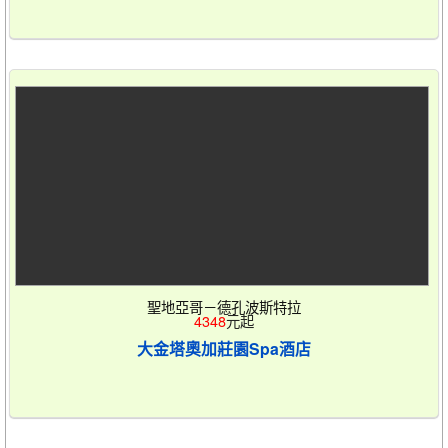
聖地亞哥－德孔波斯特拉
4348
元起
大金塔奧加莊園Spa酒店