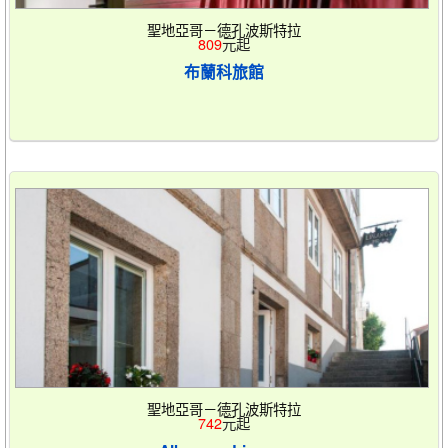
聖地亞哥－德孔波斯特拉
809
元起
布蘭科旅館
聖地亞哥－德孔波斯特拉
742
元起