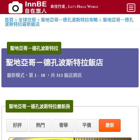
自住行走 , Let's Holle World
首頁
>
全球住宿
>
聖地亞哥－德孔波斯特拉攻略
>
聖地亞哥－德孔
開始
波斯特拉最新飯店
平價
聖地亞哥－德孔波斯特拉
熱門
聖地亞哥－德孔波斯特拉飯店
奢華
最新模式，第
-
，共
飯店資訊
1
10
313
攻略
搜尋
帳號
聖地亞哥－德孔波斯特拉最新房
好評
熱門
奢華
平價
最新