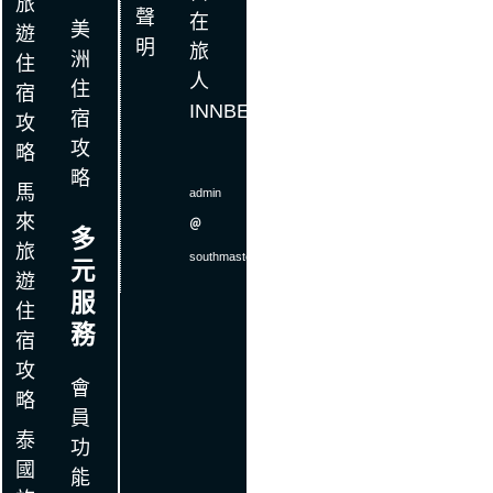
旅
聲
在
美
遊
明
旅
洲
住
人
住
宿
INNBE
宿
攻
攻
略
略
馬
admin
來
＠
多
旅
southmaster
.
com
元
遊
服
住
務
宿
攻
會
略
員
泰
功
國
能