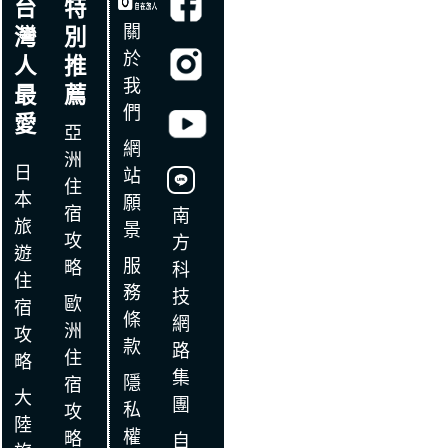
台
特
關
灣
別
於
人
推
我
最
薦
們
愛
亞
網
洲
日
站
住
本
願
宿
南
旅
景
攻
方
遊
服
略
科
住
務
技
歐
宿
條
網
洲
攻
款
路
住
略
集
隱
宿
大
團
私
攻
陸
權
略
自