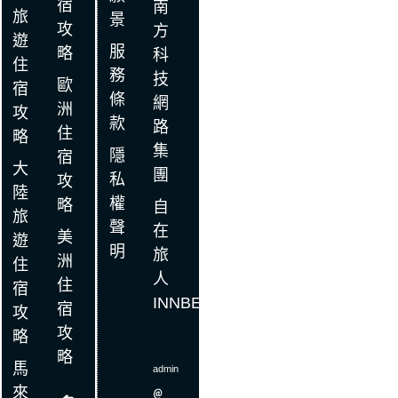
宿
南
旅
景
攻
方
遊
服
略
科
住
務
技
歐
宿
條
網
洲
攻
款
路
住
略
集
隱
宿
大
團
私
攻
陸
權
略
自
旅
聲
在
美
遊
明
旅
洲
住
人
住
宿
INNBE
宿
攻
攻
略
略
馬
admin
來
＠