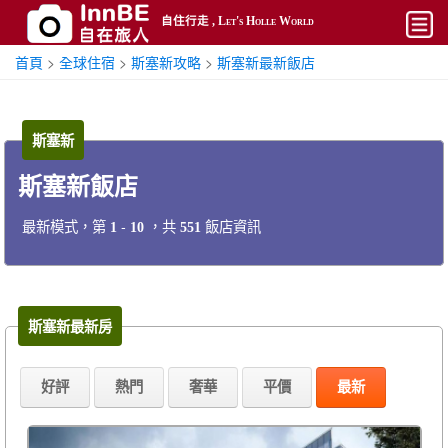
自住行走 , Let's Holle World
首頁
>
全球住宿
>
斯塞新攻略
>
斯塞新最新飯店
開始
平價
斯塞新
熱門
斯塞新飯店
奢華
最新模式，第
-
，共
飯店資訊
1
10
551
攻略
搜尋
帳號
斯塞新最新房
好評
熱門
奢華
平價
最新