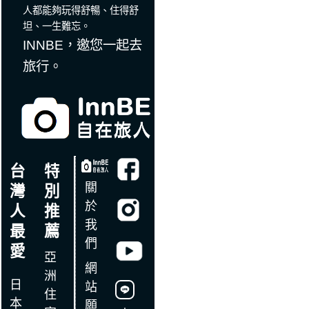
人都能夠玩得舒暢、住得舒
坦、一生難忘。
INNBE，邀您一起去
旅行。
台
特
關
灣
別
於
人
推
我
最
薦
們
愛
亞
網
洲
日
站
住
本
願