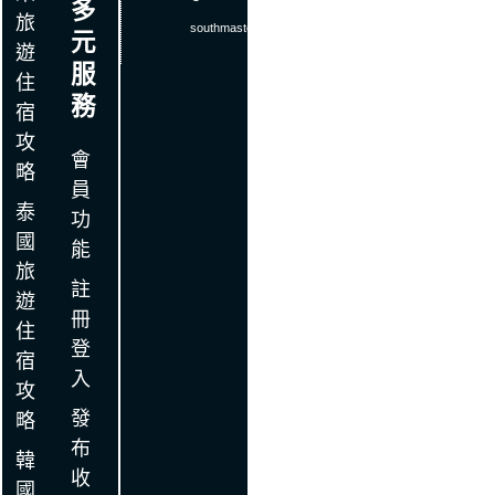
多
旅
southmaster
.
com
元
遊
服
住
務
宿
攻
會
略
員
泰
功
國
能
旅
註
遊
冊
住
登
宿
入
攻
發
略
布
韓
收
國