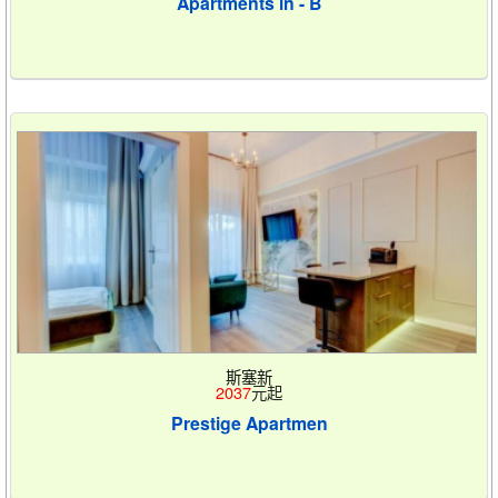
Apartments in - B
斯塞新
2037
元起
Prestige Apartmen