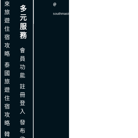
來
＠
多
旅
southmaster
.
com
元
遊
服
住
務
宿
攻
會
略
員
泰
功
國
能
旅
註
遊
冊
住
登
宿
入
攻
發
略
布
韓