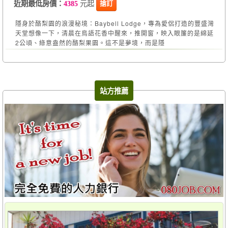
元起
搶訂
近期最低房價：
4385
隱身於酪梨園的浪漫秘境：Baybell Lodge，專為愛侶打造的豐盛灣
天堂想像一下，清晨在鳥語花香中醒來，推開窗，映入眼簾的是綿延
2公頃、綠意盎然的酪梨果園。這不是夢境，而是隱
站方推薦