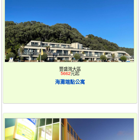
豐盛灣大區
5662
元起
海灘端點公寓