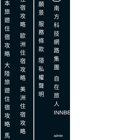
本
願
宿
南
旅
景
攻
方
遊
服
略
科
住
務
技
歐
宿
條
網
洲
攻
款
路
住
略
集
隱
宿
大
團
私
攻
陸
權
略
自
旅
聲
在
美
遊
明
旅
洲
住
人
住
宿
INNBE
宿
攻
攻
略
略
馬
admin