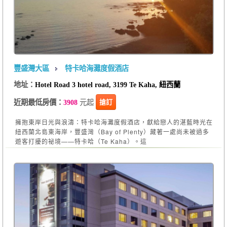
豐盛灣大區
特卡哈海灘度假酒店
地址：
Hotel Road 3 hotel road, 3199 Te Kaha, 紐西蘭
元起
搶訂
近期最低房價：
3908
擁抱東岸日光與浪濤：特卡哈海灘度假酒店，獻給戀人的湛藍時光在
紐西蘭北島東海岸，豐盛灣（Bay of Plenty）藏著一處尚未被過多
遊客打擾的祕境——特卡哈（Te Kaha）。這