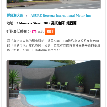
豐盛灣大區
ASURE Rotorua International Motor Inn
地址：
2 Monokia Street, 3015 羅托魯阿, 紐西蘭
元起
搶訂
近期最低房價：
4175
羅托魯阿溫泉鄉的甜蜜驛站：遇見ASURE國際汽車旅館想在紐西蘭
的「地熱奇境」羅托魯阿，找到一處能將冒險與慵懶完美平衡的愛巢
嗎？那麼，ASURE Rotorua Internati