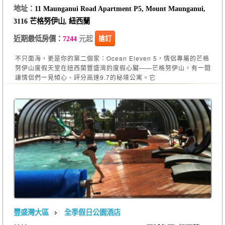
地址：
11 Maunganui Road Apartment P5, Mount Maunganui,
3116 芒格努伊山, 紐西蘭
元起
搶訂
近期最低房價：
7244
不只面海，更是你的第二個家：Ocean Eleven 5，情侶專屬的芒格
努伊山度假天堂在紐西蘭豐盛灣的度假心臟——芒格努伊山，有一間
讓情侶們一見傾心、評分高達9.7的秘境公寓。它
豐盛灣大區
全季假日公園酒店