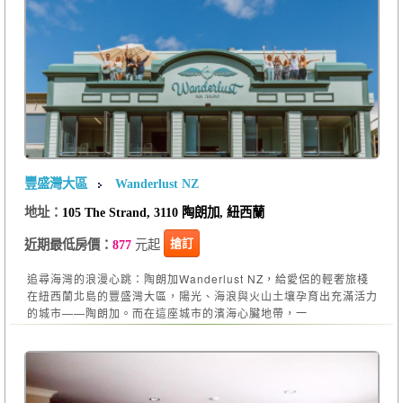
豐盛灣大區
Wanderlust NZ
地址：
105 The Strand, 3110 陶朗加, 紐西蘭
元起
搶訂
近期最低房價：
877
追尋海灣的浪漫心跳：陶朗加Wanderlust NZ，給愛侶的輕奢旅棧
在紐西蘭北島的豐盛灣大區，陽光、海浪與火山土壤孕育出充滿活力
的城市——陶朗加。而在這座城市的濱海心臟地帶，一