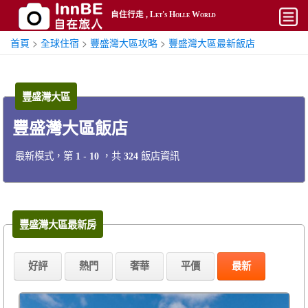
自住行走 , Let's Holle World
首頁
>
全球住宿
>
豐盛灣大區攻略
>
豐盛灣大區最新飯店
開始
平價
豐盛灣大區
熱門
豐盛灣大區飯店
奢華
最新模式，第
-
，共
飯店資訊
1
10
324
攻略
搜尋
帳號
豐盛灣大區最新房
好評
熱門
奢華
平價
最新