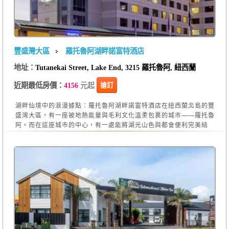
豐盛灣大區
羅托魯阿湖畔諾富特酒店
地址：
Tutanekai Street, Lake End, 3215 羅托魯阿, 紐西蘭
元起
搶訂
近期最低房價：
4156
湖畔仙境中的浪漫據點：羅托魯阿湖畔諾富特酒店在紐西蘭北島的豐
盛灣大區，有一座被地熱能量與毛利文化溫柔包裹的城市——羅托魯
阿。而在這座城市的中心，有一處能將湖光山色與都會便利完美結