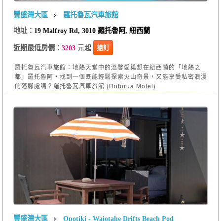
豐盛灣大區
羅托魯瓦汽車旅館
地址：
19 Malfroy Rd, 3010 羅托魯阿, 紐西蘭
元起
搶訂
近期最低房價：
3203
羅托魯瓦汽車旅館：地熱天堂中的溫馨愛巢想在紐西蘭的「地熱之
都」羅托魯阿，找到一個既能輕鬆探索火山奇景，又能享受私密浪漫
的落腳處嗎？羅托魯瓦汽車旅館 (Rotorua Motel)
豐盛灣大區
Opotiki - Waiotahe Drifts Beach Pod