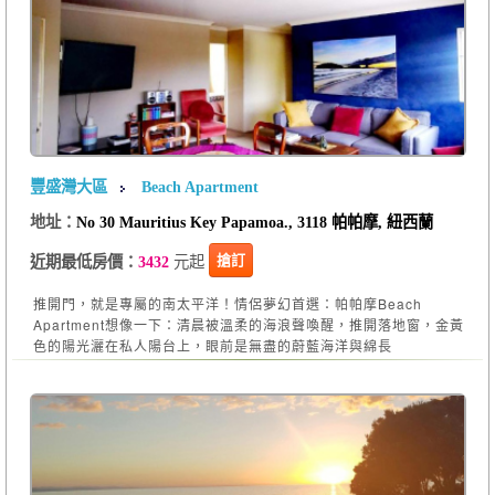
豐盛灣大區
Beach Apartment
地址：
No 30 Mauritius Key Papamoa., 3118 帕帕摩, 紐西蘭
元起
搶訂
近期最低房價：
3432
推開門，就是專屬的南太平洋！情侶夢幻首選：帕帕摩Beach
Apartment想像一下：清晨被溫柔的海浪聲喚醒，推開落地窗，金黃
色的陽光灑在私人陽台上，眼前是無盡的蔚藍海洋與綿長