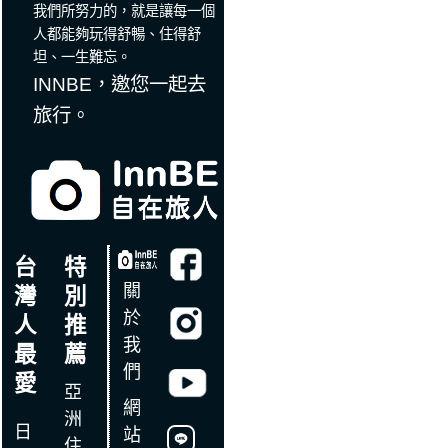
我們所努力的，就是讓每一個
人都能夠玩得舒暢、住得舒
坦、一生難忘。
INNBE，邀您一起去
旅行。
台
特
關
灣
別
於
人
推
我
最
薦
們
愛
亞
網
洲
日
站
住