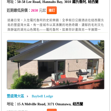
地址：
50-58 Lee Road, Hannahs Bay, 3010 羅托魯阿, 紐西蘭
元起
搶訂
近期最低房價：
2650
逃離日常，入住羅托魯阿的史前樂園：全季假日公園酒店在紐西蘭北
島的豐盛灣大區，有一座城市以其沸騰的地熱奇觀、濃郁的毛利文化
與靜謐的湖光山色聞名——羅托魯阿。如果你計畫與另一半展開一
豐盛灣大區
Baybell Lodge
地址：
15 A Melville Road, 3171 Omanawa, 紐西蘭