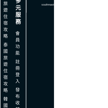
多
旅
southmaster
.
com
元
遊
服
住
務
宿
攻
會
略
員
泰
功
國
能
旅
註
遊
冊
住
登
宿
入
攻
發
略
布
韓
收
國