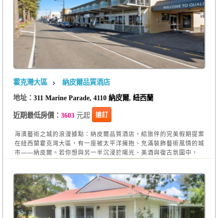
霍克灣大區
納皮爾品質酒店
地址：
311 Marine Parade, 4110 納皮爾, 紐西蘭
元起
搶訂
近期最低房價：
3603
海濱藝術之城的浪漫據點：納皮爾品質酒店，給旅伴的完美假期提案
在紐西蘭霍克灣大區，有一座被太平洋擁抱、充滿裝飾藝術風情的城
市——納皮爾。若你想與另一半沉浸於陽光、美酒與復古氛圍中，