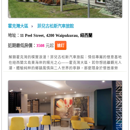
霍克灣大區
菲兒古松斯汽車旅館
地址：
11 Peel Street, 4200 Waipukurau, 紐西蘭
元起
搶訂
近期最低房價：
3508
解鎖霍克灣的樸實浪漫！菲兒古松斯汽車旅館：情侶專屬的愜意基地
在紐西蘭北島東海岸的陽光之心——霍克灣大區，若你想逃離觀光人
潮，體驗純粹的鄉鎮風情與二人世界的寧靜，那麼隱身於懷普庫勞