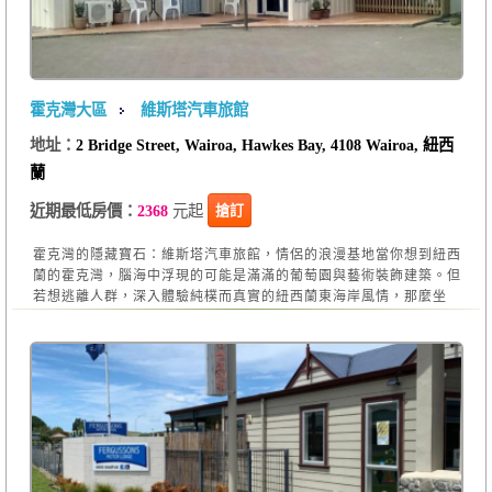
霍克灣大區
維斯塔汽車旅館
地址：
2 Bridge Street, Wairoa, Hawkes Bay, 4108 Wairoa, 紐西
蘭
元起
搶訂
近期最低房價：
2368
霍克灣的隱藏寶石：維斯塔汽車旅館，情侶的浪漫基地當你想到紐西
蘭的霍克灣，腦海中浮現的可能是滿滿的葡萄園與藝術裝飾建築。但
若想逃離人群，深入體驗純樸而真實的紐西蘭東海岸風情，那麼坐