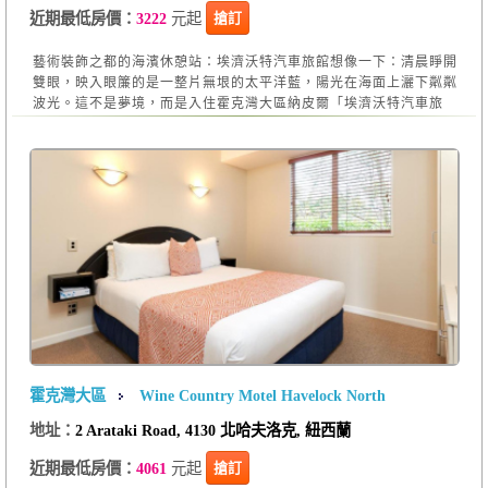
元起
搶訂
近期最低房價：
3222
藝術裝飾之都的海濱休憩站：埃濟沃特汽車旅館想像一下：清晨睜開
雙眼，映入眼簾的是一整片無垠的太平洋藍，陽光在海面上灑下粼粼
波光。這不是夢境，而是入住霍克灣大區納皮爾「埃濟沃特汽車旅
霍克灣大區
Wine Country Motel Havelock North
地址：
2 Arataki Road, 4130 北哈夫洛克, 紐西蘭
元起
搶訂
近期最低房價：
4061