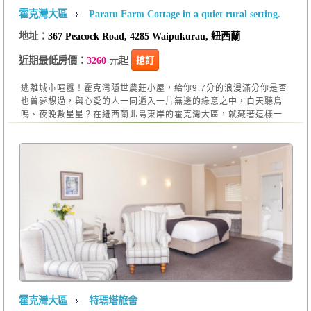
霍克灣大區
Paratu Farm Cottage in a quiet rural setting.
地址：
367 Peacock Road, 4285 Waipukurau, 紐西蘭
元起
搶訂
近期最低房價：
3260
逃離城市喧囂！霍克灣隱世農莊小屋，給你9.7分的浪漫滿分你是否
也曾夢想過，與心愛的人一同遁入一片無邊的綠意之中，白天聽鳥
鳴、夜晚數星星？在紐西蘭北島東岸的霍克灣大區，就藏著這樣一
霍克灣大區
特瑪塔旅舍