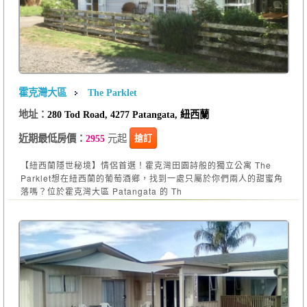
霍克灣大區
The Parklet
地址：
280 Tod Road, 4277 Patangata, 紐西蘭
元起
搶訂
近期最低房價：
2955
【紐西蘭隱世秘境】情侶首選！霍克灣田園詩般的獨立公寓 The
Parklet想在紐西蘭的葡萄酒鄉，找到一處只屬於你們兩人的甜蜜角
落嗎？位於霍克灣大區 Patangata 的 Th