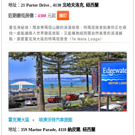
地址：
21 Porter Drive , 4130 北哈夫洛克, 紐西蘭
元起
搶訂
近期最低房價：
4308
霍克灣秘境！隱身蒂瑪塔山腳的浪漫旅宿：特瑪塔旅舍如果你正在尋
找一處能讓兩人世界徹底放鬆、又能擁抱紐西蘭自然美景的浪漫據
點，那麼霍克灣大區的特瑪塔旅舍（Te Mata Lodge）
霍克灣大區
埃濟沃特汽車旅館
地址：
359 Marine Parade, 4110 納皮爾, 紐西蘭