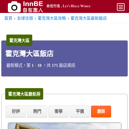
自住行走 , Let's Holle World
首頁
>
全球住宿
>
霍克灣大區攻略
>
霍克灣大區最新飯店
開始
平價
霍克灣大區
熱門
霍克灣大區飯店
奢華
最新模式，第
-
，共
飯店資訊
1
10
175
攻略
搜尋
帳號
霍克灣大區最新房
好評
熱門
奢華
平價
最新