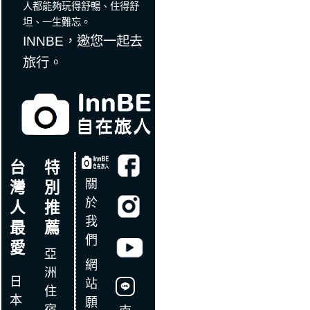
人都能夠玩得舒暢、住得舒
坦、一生難忘。
INNBE，邀您一起去
旅行。
台
特
關
灣
別
於
人
推
我
最
薦
們
愛
亞
網
洲
日
站
住
本
願