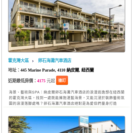
霍克灣大區
卵石海灘汽車酒店
地址：
445 Marine Parade, 4110 納皮爾, 紐西蘭
元起
搶訂
近期最低房價：
4175
海景、藝術與SPA：納皮爾卵石海灘汽車酒店的浪漫逃逸想在紐西蘭
的霍克灣大區，找到一處既能擁抱湛藍海景，又能沉浸於裝飾藝術氛
圍的浪漫落腳處嗎？卵石海灘汽車酒店絕對是為愛侶們量身打造