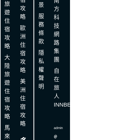
宿
南
旅
景
攻
方
遊
服
略
科
住
務
技
歐
宿
條
網
洲
攻
款
路
住
略
集
隱
宿
大
團
私
攻
陸
權
略
自
旅
聲
在
美
遊
明
旅
洲
住
人
住
宿
INNBE
宿
攻
攻
略
略
馬
admin
來
＠