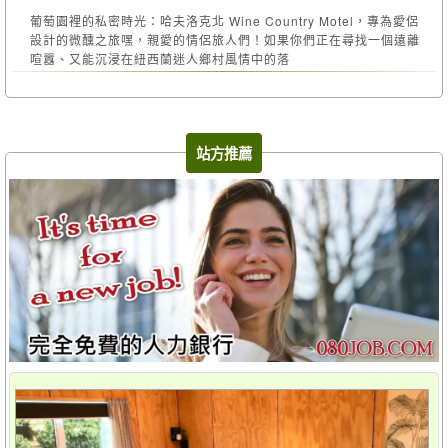
葡萄園裡的私密時光：哈夫洛克北 Wine Country Motel，專為愛侶
設計的微醺之旅嘿，親愛的情侶旅人們！如果你們正在尋找一個遠離
喧囂、又能沉浸在紐西蘭迷人鄉村風情中的落
站方推薦