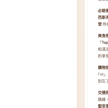
必遊
西斯
堂
所
美食
「
Ta
和清
的享
購物
Fi
別忘
交通
路線
聖安