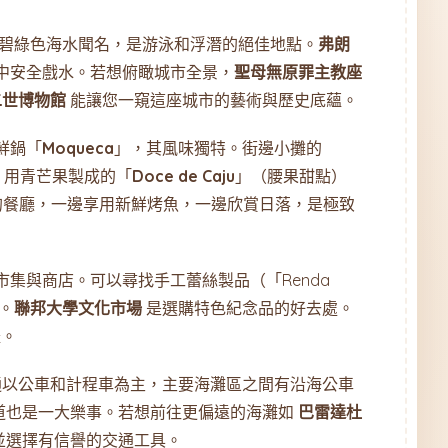
碧綠色海水聞名，是游泳和浮潛的絕佳地點。
弗朗
中安全戲水。若想俯瞰城市全景，
聖母無原罪主教座
二世博物館
能讓您一窺這座城市的藝術與歷史底蘊。
鮮鍋「
Moqueca
」，其風味獨特。街邊小攤的
，用青芒果製成的「
Doce de Caju
」（腰果甜點）
的餐廳，一邊享用新鮮烤魚，一邊欣賞日落，是極致
市集與商店。可以尋找手工蕾絲製品（「Renda
。
聯邦大學文化市場
是選購特色紀念品的好去處。
禮。
以公車和計程車為主，主要海灘區之間有沿海公車
道也是一大樂事。若想前往更偏遠的海灘如
巴雷達杜
並選擇有信譽的交通工具。