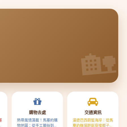
購物去處
交通資訊
塞
熱帶風情滿載！馬塞約購
漫遊巴西蔚藍海岸：從馬
你
物地圖：從手工蕾絲到寶
塞約機場輕鬆穿梭椰子森