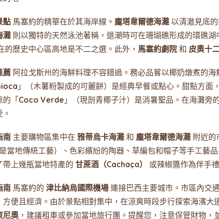
景點
馬塞約的精華在於其海岸線。
龐塔韋爾德海灘
以清澈見底的
海灘
則以獨特的天然泳池著稱，退潮時可在珊瑚礁形成的環礁湖
在的歷史中心區高地是不二之選。此外，
馬塞約劇院
和
皮奧十
推薦
阿拉戈斯州的海鮮料理不容錯過。務必品嘗以椰奶燉煮的海
pioca
」（木薯粉製成的可麗餅）是經典早餐或點心。甜點方面
涼的「
Coco Verde
」（現剖青椰子汁）是消暑聖品。在海灘旁
受。
指南
主要購物區集中在
雅蒂烏卡海灘
和
龐塔韋爾德海灘
附近的
lé」是當地傳統工藝）、色彩繽紛的陶器、草編包和帽子等手工藝品
了帶上幾瓶當地特產的
甘蔗酒（Cachaça）
或辣椒醬作為伴手
指南
馬塞約的
津比納烏國際機場
連接巴西主要城市。市區內交通
，方便且經濟。由於景點相對集中，在涼爽時段步行探索海濱大
東尼奧
，建議租車或參加當地旅行團。提醒您，注意保管財物，