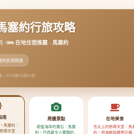
馬塞約行旅攻略
 >
在地住宿推薦 - 馬塞約
塞約民宿精選
：2026年03月03日
指南
周邊景點
在地美食
，馬塞約：
蔚藍海岸的寶石：馬塞
舌尖上的熱帶天堂：馬
熱帶天堂
約，巴西最令人驚豔的隱
約，用海鮮與椰香征服