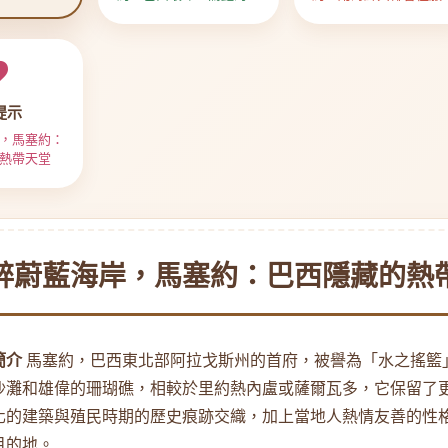
藏天堂
的味蕾！
提示
，馬塞約：
熱帶天堂
醉蔚藍海岸，馬塞約：巴西隱藏的熱
簡介
馬塞約，巴西東北部阿拉戈斯州的首府，被譽為「水之搖籃
沙灘和雄偉的珊瑚礁，相較於里約熱內盧或薩爾瓦多，它保留了
化的建築與殖民時期的歷史痕跡交織，加上當地人熱情友善的性
目的地。