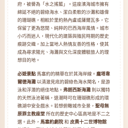
府，被譽為「水之搖籃」。這座濱海城市擁有
綿延不絕的碧綠海水、潔白柔軟的沙灘和雄偉
的珊瑚礁，相較於里約熱內盧或薩爾瓦多，它
保留了更為悠閒、純粹的巴西海岸風情。城市
小巧而迷人，現代化的建築與殖民時期的歷史
痕跡交織，加上當地人熱情友善的性格，使其
成為尋求陽光、海灘與文化深度體驗旅人的理
想目的地。
必遊景點
馬塞約的精華在於其海岸線。
龐塔韋
爾德海灘
以清澈見底的碧綠色海水聞名，是游
泳和浮潛的絕佳地點。
弗朗西斯海灘
則以獨特
的天然泳池著稱，退潮時可在珊瑚礁形成的環
礁湖中安全戲水。若想俯瞰城市全景，
聖母無
原罪主教座堂
所在的歷史中心區高地是不二之
選。此外，
馬塞約劇院
和
皮奧十二世博物館