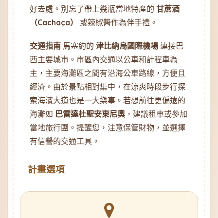
好去處。別忘了帶上幾瓶當地特產的
甘蔗酒
（Cachaça）
或辣椒醬作為伴手禮。
交通指南
馬塞約的
津比納烏國際機場
連接巴
西主要城市。市區內交通以公車和計程車為
主，主要海灘區之間有沿海公車路線，方便且
經濟。由於景點相對集中，在涼爽時段步行探
索海濱大道也是一大樂事。若想前往更偏遠的
海灘如
巴雷達杜聖安東尼奧
，建議租車或參加
當地旅行團。提醒您，注意保管財物，並選擇
有信譽的交通工具。
計畫選項