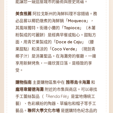
能讓您一窺這座城市的藝術與歷史底蘊。
美食推薦
阿拉戈斯州的海鮮料理不容錯過。務
必品嘗以椰奶燉煮的海鮮鍋「
Moqueca
」，
其風味獨特。街邊小攤的「
Tapioca
」（木薯
粉製成的可麗餅）是經典早餐或點心。甜點方
面，用青芒果製成的「
Doce de Caju
」（腰
果甜點）和清涼的「
Coco Verde
」（現剖青
椰子汁）是消暑聖品。在海灘旁的餐廳，一邊
享用新鮮烤魚，一邊欣賞日落，是極致的享
受。
購物指南
主要購物區集中在
雅蒂烏卡海灘
和
龐塔韋爾德海灘
附近的市集與商店。可以尋找
手工蕾絲製品（「Renda Filé」是當地傳統工
藝）、色彩繽紛的陶器、草編包和帽子等手工
藝品。
聯邦大學文化市場
是選購特色紀念品的