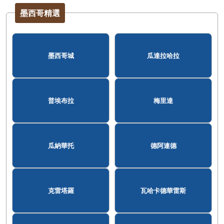
墨西哥精選
墨西哥城
瓜達拉哈拉
普埃布拉
梅里達
瓜納華托
德阿連德
克雷塔羅
瓦哈卡德華雷斯