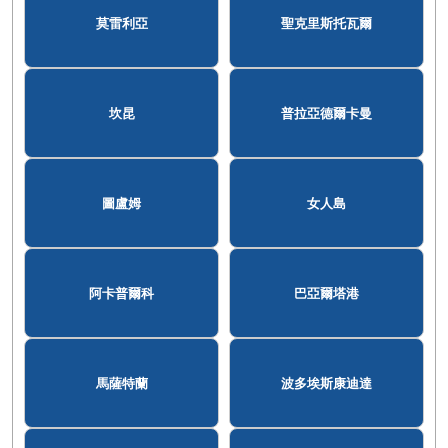
莫雷利亞
聖克里斯托瓦爾
坎昆
普拉亞德爾卡曼
圖盧姆
女人島
阿卡普爾科
巴亞爾塔港
馬薩特蘭
波多埃斯康迪達