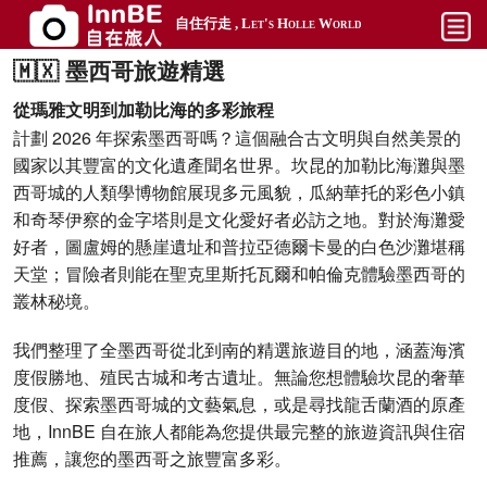
自住行走 , Let's Holle World
🇲🇽 墨西哥旅遊精選
開始
從瑪雅文明到加勒比海的多彩旅程
平價
計劃 2026 年探索墨西哥嗎？這個融合古文明與自然美景的
國家以其豐富的文化遺產聞名世界。坎昆的加勒比海灘與墨
熱門
西哥城的人類學博物館展現多元風貌，瓜納華托的彩色小鎮
奢華
和奇琴伊察的金字塔則是文化愛好者必訪之地。對於海灘愛
好者，圖盧姆的懸崖遺址和普拉亞德爾卡曼的白色沙灘堪稱
攻略
天堂；冒險者則能在聖克里斯托瓦爾和帕倫克體驗墨西哥的
搜尋
叢林秘境。
帳號
我們整理了全墨西哥從北到南的精選旅遊目的地，涵蓋海濱
度假勝地、殖民古城和考古遺址。無論您想體驗坎昆的奢華
度假、探索墨西哥城的文藝氣息，或是尋找龍舌蘭酒的原產
地，InnBE 自在旅人都能為您提供最完整的旅遊資訊與住宿
推薦，讓您的墨西哥之旅豐富多彩。