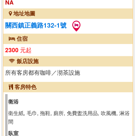
NA
地址地圖
關西鎮正義路132-1號
住宿
元起
2300
飯店設施
所有客房都有咖啡／沏茶設施
客房特色
衛浴
衛生紙, 毛巾, 拖鞋, 廁所, 免費盥洗用品, 吹風機, 淋浴
間
臥室