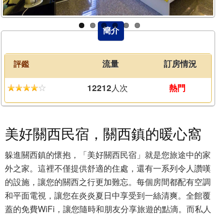
簡介
評鑑
流量
訂房情況
人次
12212
熱門
美好關西民宿，關西鎮的暖心窩
躲進關西鎮的懷抱，「美好關西民宿」就是您旅途中的家
外之家。這裡不僅提供舒適的住處，還有一系列令人讚嘆
的設施，讓您的關西之行更加難忘。每個房間都配有空調
和平面電視，讓您在炎炎夏日中享受到一絲清爽。全館覆
蓋的免費WiFi，讓您隨時和朋友分享旅遊的點滴。而私人