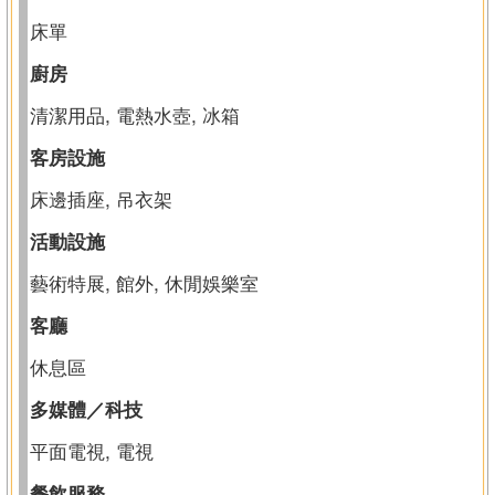
床單
廚房
清潔用品, 電熱水壺, 冰箱
客房設施
床邊插座, 吊衣架
活動設施
藝術特展, 館外, 休閒娛樂室
客廳
休息區
多媒體／科技
平面電視, 電視
餐飲服務