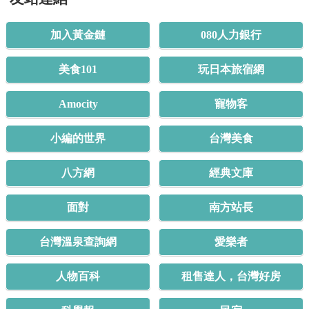
加入黃金鏈
080人力銀行
美食101
玩日本旅宿網
Amocity
寵物客
小編的世界
台灣美食
八方網
經典文庫
面對
南方站長
台灣溫泉查詢網
愛樂者
人物百科
租售達人，台灣好房