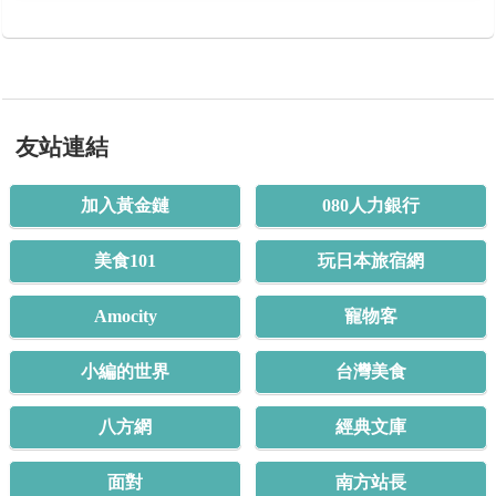
友站連結
加入黃金鏈
080人力銀行
美食101
玩日本旅宿網
Amocity
寵物客
小編的世界
台灣美食
八方網
經典文庫
面對
南方站長