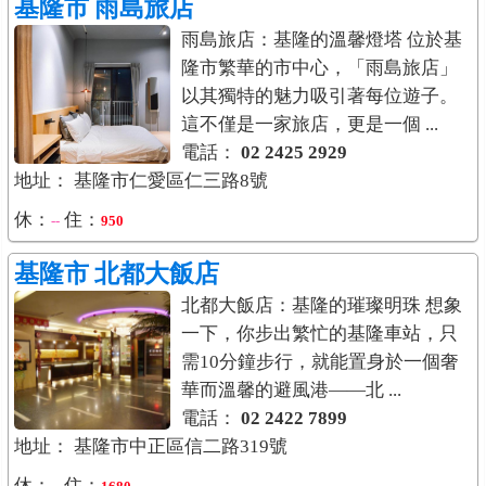
基隆市
雨島旅店
雨島旅店：基隆的溫馨燈塔 位於基
隆市繁華的市中心，「雨島旅店」
以其獨特的魅力吸引著每位遊子。
這不僅是一家旅店，更是一個 ...
電話：
02 2425 2929
地址： 基隆市仁愛區仁三路8號
休：
住：
--
950
基隆市
北都大飯店
北都大飯店：基隆的璀璨明珠 想象
一下，你步出繁忙的基隆車站，只
需10分鐘步行，就能置身於一個奢
華而溫馨的避風港——北 ...
電話：
02 2422 7899
地址： 基隆市中正區信二路319號
休：
住：