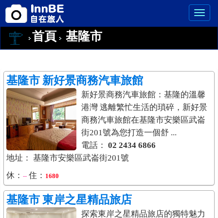
首頁
基隆市
基隆市
新好景商務汽車旅館
新好景商務汽車旅館：基隆的溫馨
港灣 逃離繁忙生活的瑣碎，新好景
商務汽車旅館在基隆市安樂區武崙
街201號為您打造一個舒 ...
電話：
02 2434 6866
地址： 基隆市安樂區武崙街201號
休：
住：
--
1680
基隆市
東岸之星精品旅店
探索東岸之星精品旅店的獨特魅力