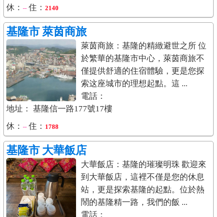
休：
住：
--
2140
基隆市
萊茵商旅
萊茵商旅：基隆的精緻避世之所 位
於繁華的基隆市中心，萊茵商旅不
僅提供舒適的住宿體驗，更是您探
索这座城市的理想起點。這 ...
電話：
地址： 基隆信一路177號17樓
休：
住：
--
1788
基隆市
大華飯店
大華飯店：基隆的璀璨明珠 歡迎來
到大華飯店，這裡不僅是您的休息
站，更是探索基隆的起點。位於熱
鬧的基隆精一路，我們的飯 ...
電話：