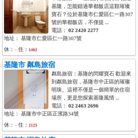
基隆，怎能錯過華都飯店這顆璀璨
寶石？位於基隆市仁愛區仁一路307
號的華都飯店，不僅提 ...
電話：
02 2420 2277
地址： 基隆市仁愛區仁一路307號
休：
住：
--
1462
基隆市
粼島旅宿
粼島旅宿：基隆的閃耀寶石 歡迎來
到粼島旅宿，基隆市中正區的璀璨
明珠。這裡不僅是一個簡單的住宿
場所，更是您探索基隆風情 ...
電話：
02 2463 2696
地址： 基隆市中正區正濱路34號
休：
住：
--
2125