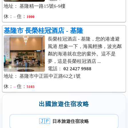
地址： 基隆精一路15號6-9樓
休：
住：
--
1000
基隆市
長榮桂冠酒店 - 基隆
長榮桂冠酒店 - 基隆，您的港邊避
風港 想象一下，海風輕拂，波光粼
粼的海港就在您的窗外。這不是
夢，這是長榮桂冠酒店 ...
電話：
02 2427 9988
地址： 基隆市中正區中正路62之1號
休：
住：
--
5103
出國旅遊住宿攻略
🇯🇵
日本旅遊住宿攻略