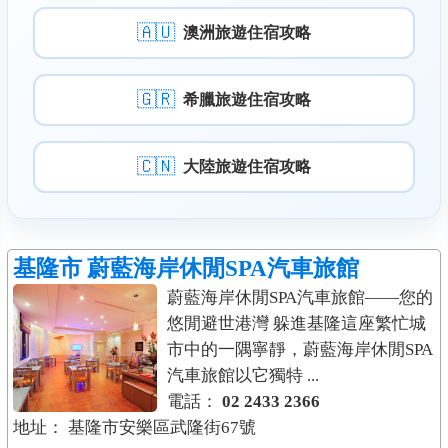
🇦🇺
澳洲旅遊住宿攻略
🇬🇷
希臘旅遊住宿攻略
🇨🇳
大陸旅遊住宿攻略
基隆市
蔚藍海岸休閒SPA汽車旅館
蔚藍海岸休閒SPA汽車旅館——您的
悠閒避世港灣 躲進基隆這座繁忙城
市中的一隅寧靜，蔚藍海岸休閒SPA
汽車旅館以它獨特 ...
電話：
02 2433 2366
地址： 基隆市安樂區武隆街67號