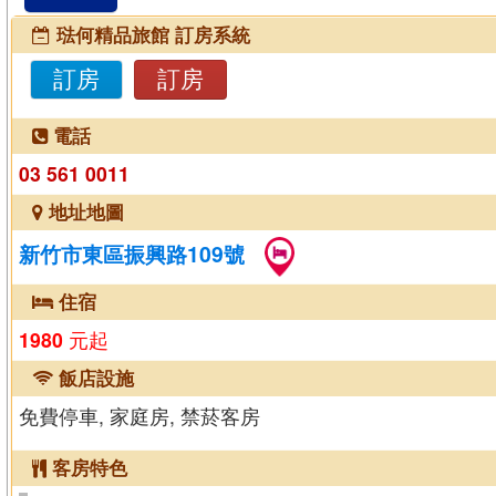
琺何精品旅館 訂房系統
訂房
訂房
電話
03 561 0011
地址地圖
新竹市東區振興路109號
住宿
1980
元起
飯店設施
免費停車, 家庭房, 禁菸客房
客房特色