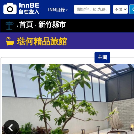
INN目錄
首頁
新竹縣市
琺何精品旅館
主圖