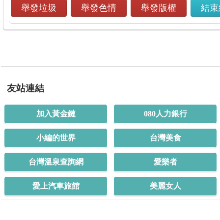
舉發垃圾
舉發色情
舉發版權
結束
友站連結
加入黃金鏈
080人力銀行
小編的世界
台灣美食
台灣溫泉查詢網
愛樂者
愛上汽車旅館
美麗女人