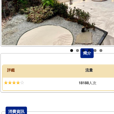
簡介
評鑑
流量
18188
人次
消費資訊