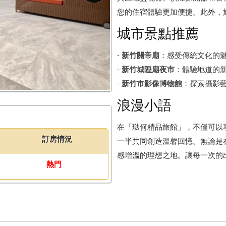
您的住宿體驗更加便捷。此外，
城市景點推薦
-
新竹關帝廟
：感受傳統文化的
-
新竹城隍廟夜市
：體驗地道的
-
新竹市影像博物館
：探索攝影
浪漫小語
在「琺何精品旅館」，不僅可以
訂房情況
一半共同創造溫馨回憶。無論是
感增溫的理想之地。讓每一次的
熱門