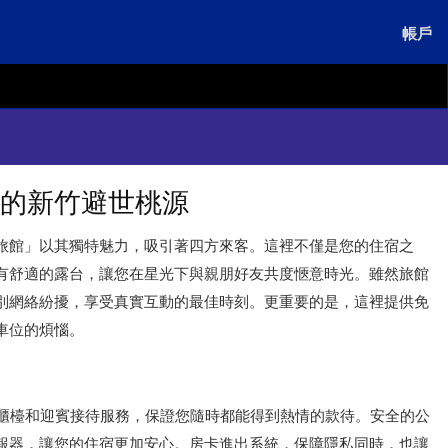
帳戶
的新竹避世桃源
旅館」以其獨特魅力，吸引著四方來客。這裡不僅是您的住宿之
有舒適的露台，讓您在星光下與親朋好友共度愜意時光。雖然旅館
別網絡紛擾，享受真實互動的最佳時刻。更重要的是，這裡提供免
車位的煩惱。
待櫃檯和迎賓接待服務，保證您隨時都能得到熱情的款待。安全的公
報器，讓您的住宿更加安心。房卡進出系統，保障隱私同時，也讓