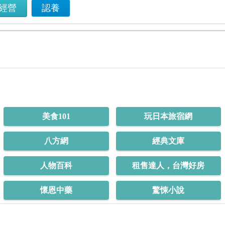
經營
認養
美食101
玩日本旅宿網
八方網
經典文庫
人物百科
租售達人，台灣好房
懷恩中藥
驚悚小說