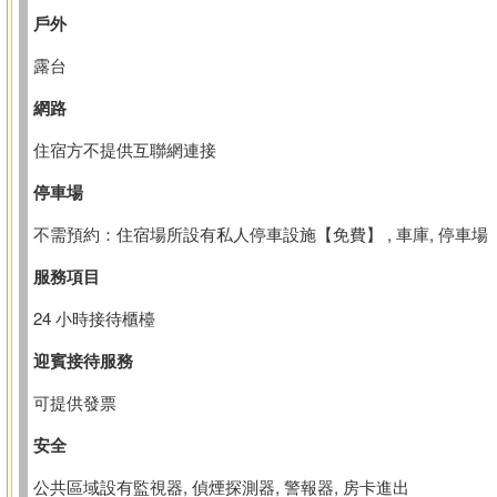
戶外
露台
網路
住宿方不提供互聯網連接
停車場
不需預約：住宿場所設有私人停車設施【免費】 , 車庫, 停車場
服務項目
24 小時接待櫃檯
迎賓接待服務
可提供發票
安全
公共區域設有監視器, 偵煙探測器, 警報器, 房卡進出