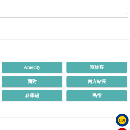
Amocity
寵物客
面對
南方站長
科學報
民宿