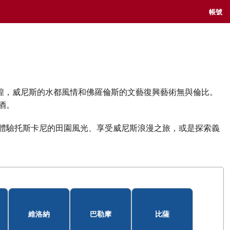
帳號
輝煌，威尼斯的水都風情和佛羅倫斯的文藝復興藝術無與倫比。
酒。
體驗托斯卡尼的田園風光、享受威尼斯浪漫之旅，或是探索義
維洛納
巴勒摩
比薩