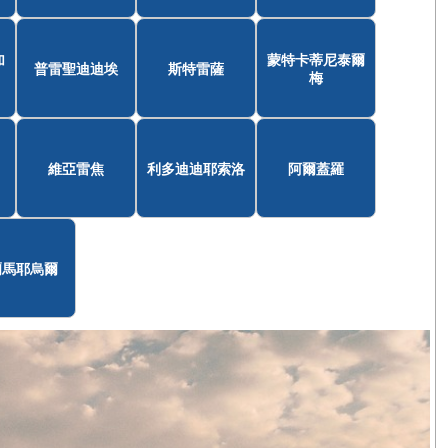
加
蒙特卡蒂尼泰爾
普雷聖迪迪埃
斯特雷薩
梅
維亞雷焦
利多迪迪耶索洛
阿爾蓋羅
爾馬耶烏爾