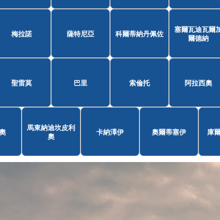
塞爾瓦迪瓦爾
梅拉諾
薩特尼亞
科爾蒂納丹佩佐
爾德納
聖雷莫
巴里
索倫托
阿拉西奧
馬東納迪坎皮利
奧
卡納澤伊
奧爾蒂塞伊
庫
奧