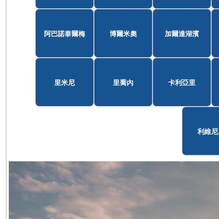
阿巴諾泰爾梅
博爾米奧
加爾達湖濱
里米尼
里喬內
卡利亞里
利維尼