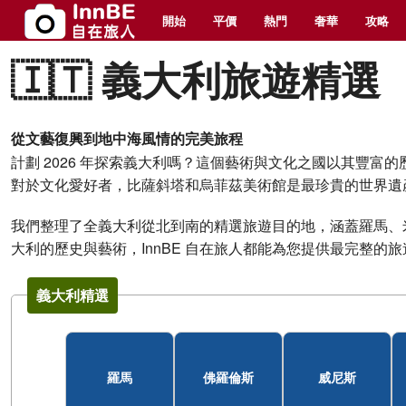
開始
平價
熱門
奢華
攻略
🇮🇹 義大利旅遊精選
從文藝復興到地中海風情的完美旅程
計劃 2026 年探索義大利嗎？這個藝術與文化之國以其豐
對於文化愛好者，比薩斜塔和烏菲茲美術館是最珍貴的世界遺
我們整理了全義大利從北到南的精選旅遊目的地，涵蓋羅馬、
大利的歷史與藝術，InnBE 自在旅人都能為您提供最完整
義大利精選
羅馬
佛羅倫斯
威尼斯