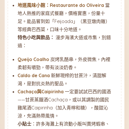
地道風味小館：Restaurante do Oliveira
當
地人熱推的家庭式餐廳，價格實惠，份量十
足。能品嘗到如「Feijoada」（黑豆燉肉雜）
等經典巴西菜，口味十分地道。
特色小吃與飲品：
漫步海濱大道或市集，別錯
過：
Queijo Coalho
炭烤乳酪串，外皮微焦，內裡
柔韌有嚼勁，帶有淡淡奶香。
Caldo de Cana
新鮮現榨的甘蔗汁，清甜解
渴，是對抗炎熱的聖品。
Cachaça與Caipirinha
一定要試試巴西的國酒
——甘蔗蒸餾酒Cachaça，或以其調製的國民
雞尾酒Caipirinha（加入青檸和糖），酸甜沁
涼，充滿熱帶風情。
小貼士
：許多海灘上有流動小販叫賣烤蝦串、