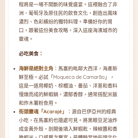
程將是一場不間斷的味覺盛宴。這裡融合了非
洲、葡萄牙及原住民的飲食文化，創造出風味
濃烈、色彩繽紛的獨特料理。準備好你的胃
口，跟著這份美食攻略，深入這座海濱城市的
靈魂。
必吃美食：
海鮮是絕對主角
：馬塞約毗鄰大西洋，海產新
鮮至極。必試「Moqueca de Camarão」，
這是一道用椰奶、棕櫚油、番茄、洋蔥和香料
慢燉而成的鮮蝦鍋，濃郁香醇，通常搭配米飯
和炸木薯粉食用。
街頭靈魂「Acarajé」
：源自巴伊亞州的經典
小吃，在馬塞約也隨處可見。將黑眼豆泥油炸
成金黃外殼，剖開後填入鮮蝦乾、辣椒醬和香
脆蝦米，口感層次豐富，是體驗當地街頭文化