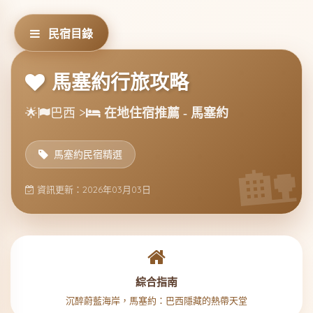
民宿目錄
馬塞約行旅攻略
🌟
巴西 >
在地住宿推薦 - 馬塞約
馬塞約民宿精選
資訊更新：2026年03月03日
綜合指南
沉醉蔚藍海岸，馬塞約：巴西隱藏的熱帶天堂