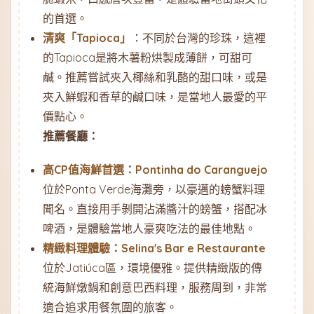
的首選。
清爽「Tapioca」
：不同於台灣的珍珠，這裡
的Tapioca是將木薯粉烘製成薄餅，可甜可
鹹。推薦嘗試夾入椰絲和乳酪的甜口味，或是
夾入鮮蝦和香草的鹹口味，是當地人最愛的平
價點心。
推薦餐廳：
高CP值海鮮首選：Pontinha do Caranguejo
位於Ponta Verde海灘旁，以豪邁的螃蟹料理
聞名。直接用手剝開沾滿醬汁的螃蟹，搭配冰
啤酒，是體驗當地人豪爽吃法的最佳地點。
精緻料理體驗：Selina's Bar e Restaurante
位於Jatiúca區，環境優雅。提供精緻版的傳
統海鮮燉鍋和創意巴西料理，服務周到，非常
適合追求用餐氛圍的旅客。