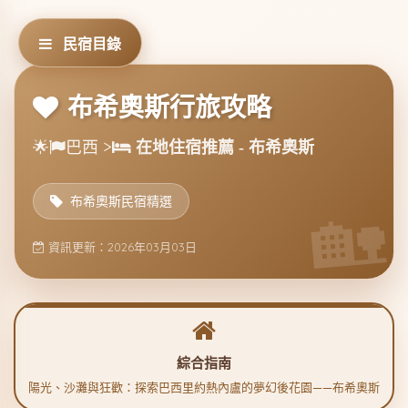
民宿目錄
布希奧斯行旅攻略
🌟
巴西 >
在地住宿推薦 - 布希奧斯
布希奧斯民宿精選
資訊更新：2026年03月03日
綜合指南
陽光、沙灘與狂歡：探索巴西里約熱內盧的夢幻後花園——布希奧斯