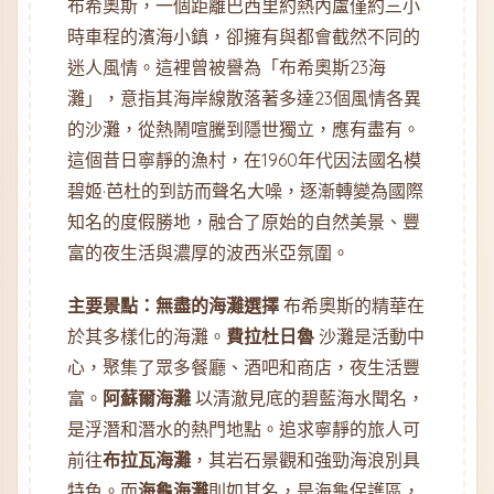
布希奧斯，一個距離巴西里約熱內盧僅約三小
時車程的濱海小鎮，卻擁有與都會截然不同的
迷人風情。這裡曾被譽為「布希奧斯23海
灘」，意指其海岸線散落著多達23個風情各異
的沙灘，從熱鬧喧騰到隱世獨立，應有盡有。
這個昔日寧靜的漁村，在1960年代因法國名模
碧姬·芭杜的到訪而聲名大噪，逐漸轉變為國際
知名的度假勝地，融合了原始的自然美景、豐
富的夜生活與濃厚的波西米亞氛圍。
主要景點：無盡的海灘選擇
布希奧斯的精華在
於其多樣化的海灘。
費拉杜日魯
沙灘是活動中
心，聚集了眾多餐廳、酒吧和商店，夜生活豐
富。
阿蘇爾海灘
以清澈見底的碧藍海水聞名，
是浮潛和潛水的熱門地點。追求寧靜的旅人可
前往
布拉瓦海灘
，其岩石景觀和強勁海浪別具
特色。而
海龜海灘
則如其名，是海龜保護區，