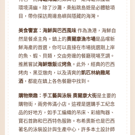
環境清幽。除了沙灘，乘船跳島遊是必體驗項
目，帶你探訪周邊島嶼與隱藏的海灣。
美食饗宴：海鮮與巴西風味
作為漁港，海鮮自
然是餐桌主角。鎮上的
奧爾康漁市場
是品嚐新
鮮海產的首選，你可以直接在市場挑選剛上岸
的魚、蝦、貝類，交由旁邊的餐廳現場烹調。
推薦嘗試
海鮮燉飯
或
烤魚
。此外，經典的巴西
烤肉、黑豆燉肉，以及清爽的
凱匹林納雞尾
酒
，都能在鎮上各色餐廳中找到。
購物樂趣：手工藝與泳裝
奧爾康大街
是主要的
購物街，兩旁佈滿小店。這裡是選購手工紀念
品的好地方，如手工編織的吊床、彩繪陶器、
寶石首飾和巴西特色服飾。布希奧斯也是巴西
著名的泳裝設計與生產中心，許多本土設計師