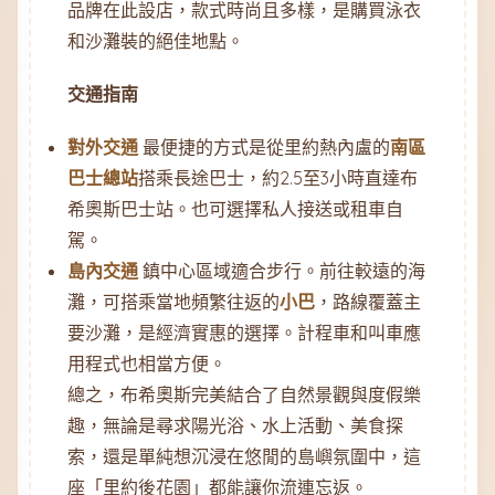
品牌在此設店，款式時尚且多樣，是購買泳衣
和沙灘裝的絕佳地點。
交通指南
對外交通
最便捷的方式是從里約熱內盧的
南區
巴士總站
搭乘長途巴士，約2.5至3小時直達布
希奧斯巴士站。也可選擇私人接送或租車自
駕。
島內交通
鎮中心區域適合步行。前往較遠的海
灘，可搭乘當地頻繁往返的
小巴
，路線覆蓋主
要沙灘，是經濟實惠的選擇。計程車和叫車應
用程式也相當方便。
總之，布希奧斯完美結合了自然景觀與度假樂
趣，無論是尋求陽光浴、水上活動、美食探
索，還是單純想沉浸在悠閒的島嶼氛圍中，這
座「里約後花園」都能讓你流連忘返。