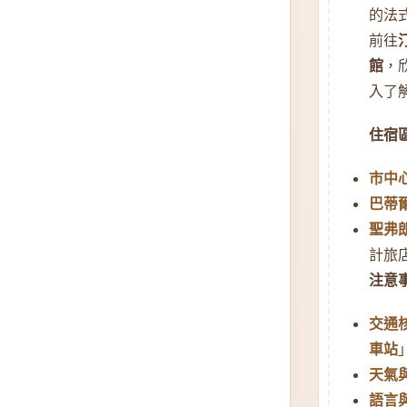
的法
前往
館
，
入了
住宿
市中心
巴蒂爾
聖弗朗
計旅
注意
交通
車站
天氣
語言