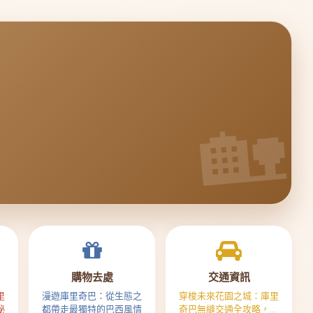
購物去處
交通資訊
里
漫遊庫里奇巴：從生態之
穿梭未來花園之城：庫里
秘
都帶走最獨特的巴西風情
奇巴無縫交通全攻略，從