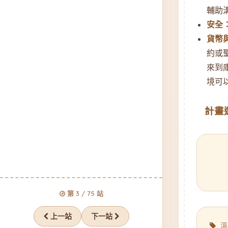
輔助
安全
貨幣
約或
來到
境可
計畫
第 3 / 75 站
上一站
下一站
溫