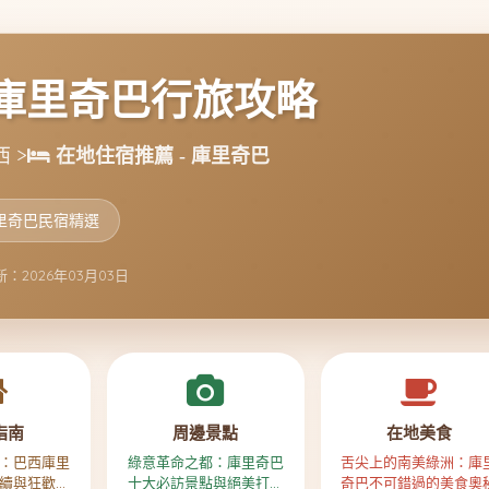
庫里奇巴行旅攻略
 >
在地住宿推薦 - 庫里奇巴
里奇巴民宿精選
：2026年03月03日
指南
周邊景點
在地美食
：巴西庫里
綠意革命之都：庫里奇巴
舌尖上的南美綠洲：庫
續與狂歡的
十大必訪景點與絕美打卡
奇巴不可錯過的美食奧