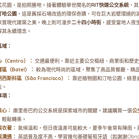
式花園，是拍照勝地。接著體驗舉世聞名的
RIT快速公交系統
，其
汀哈公園
，這是舊採石場改造的環保奇蹟，可在巨大岩壁環繞的
欣賞現代建築之美。晚上則可漫步
二十四小時街
，感受當地人夜
解其永續理念。
區域：
（Centro）：
交通最便利，靠近主要公交樞紐、商業街和歷史
區（Batel）：
較為現代時尚的區域，聚集了高品質餐廳、精
西斯科區（São Francisco）：
靠近植物園和汀哈公園，綠意
店。
事項：
核心：
庫里奇巴的公交系統是探索城市的關鍵。建議購買一張
公
」輕鬆轉乘。
與衣著：
氣候溫和，但日夜溫差可能較大，夏季午後常有陣雨。
與溝通：
英語普及度不高，學習幾句基礎葡萄牙語（如謝謝Obrigad