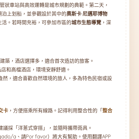
管狀車站與高效運轉是城市規劃的典範。第二天，
湖泊上划船，並參觀設於其中的
奧斯卡·尼邁耶博物
生活。若時間充裕，可參加市區的
城市生態導覽
，深
建築，酒店選擇多，適合首次造訪的旅客。
品店和高檔酒店，環境安靜舒適。
盎然，適合喜歡自然環境的旅人，多為特色民宿或設
交卡
，方便搭乘所有線路。記得利用整合性的「
整合
建議採「洋蔥式穿搭」，並隨時攜帶雨具。
o/a、請Por favor）將大有幫助。使用翻譯APP