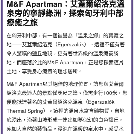
M&F Apartman：艾蓋爾紹洛克溫
泉旁的寧靜綠洲，探索匈牙利中部
療癒之旅
在匈牙利中部，有一個被譽為「溫泉之鄉」的寶藏之
地——艾蓋爾紹洛克（Egerszalók）。這裡不僅有著
令人驚嘆的鹽丘地貌，更有著世界級的溫泉療養勝
地。而座落於此的M&F Apartman，正是您探索這片
土地、享受身心療癒的理想居所。
M&F Apartman以其絕佳的地理位置，讓您與艾蓋爾
紹洛克最迷人的景點僅咫尺之遙。僅需步行100米，您
便能抵達著名的艾蓋爾紹洛克溫泉（Egerszalók
Thermal Spring）。這裡的溫泉水富含礦物質，自地
底湧出，沿著山坡形成一連串如夢似幻的白色鹽丘，
宛如大自然的藝術品。浸泡在溫暖的泉水中，感受水