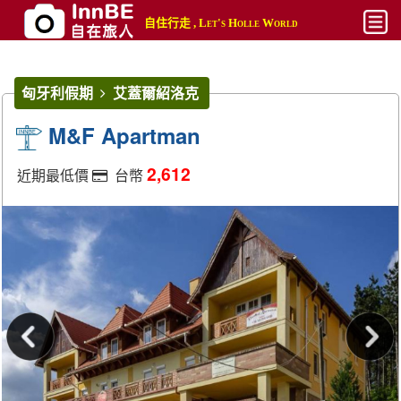
自住行走 , Let's Holle World
開始
匈牙利假期
艾蓋爾紹洛克
平價
M&F Apartman
熱門
2,612
近期最低價
台幣
奢華
攻略
搜尋
帳號