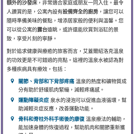
，非常適合家庭或朋友一同入住。最令
額外的沙發床
人讚賞的是，公寓內設有
，讓您可以
設備齊全的廚房
隨時準備美味的餐點，增添居家般的便利與溫馨。您
可以從公寓的
遠眺，或許還能欣賞到浴缸的景
露台
致，享受片刻的寧靜。
對於追求健康與療癒的旅客而言，艾蓋爾紹洛克溫泉
的功效更是不可錯過的亮點。這裡的溫泉水被認為對
多種疾病具有療效，包括：
溫泉的熱度和礦物質成
關節、背部和下背部疼痛
分有助於舒緩肌肉緊繃，減輕疼痛感。
泉水的浸泡可以促進血液循環，幫
運動障礙炎症
助減輕炎症反應，改善運動功能。
溫泉療法的輔助，
骨科和脊柱外科手術後的康復
能加速身體的恢復過程，幫助肌肉和關節重新獲