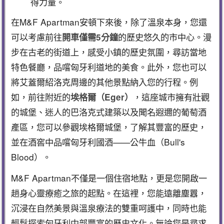
得力量。
在M&F Apartman安頓下來後，除了溫泉本身，您還
可以考慮前往
的歷史悠久的市中心。漫
開車僅需5分鐘
步在古老的街道上，感受小鎮的歷史氛圍，尋訪當地
特色餐廳，品嚐匈牙利道地的美食。此外，您也可以
將艾蓋爾紹洛克周邊的其他景點納入您的行程。例
如，前往附近的
，這座城市擁有壯觀
埃格爾（Eger）
的城堡、迷人的巴洛克式建築以及聞名遐邇的葡萄酒
產區，您可以參觀埃格爾城堡，了解其豐富的歷史，
並在酒窖中品嚐匈牙利國酒——公牛血（Bull's
Blood）。
M&F Apartman不僅是一個住宿地點，更是您開啟一
趟身心靈療癒之旅的起點。在這裡，您能遠離塵囂，
沉浸在自然美景與溫泉療法的雙重呵護中，同時也能
輕鬆探索匈牙利中部豐富的歷史文化。無論您是尋求