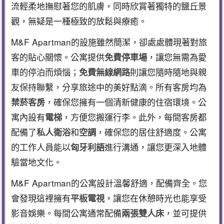
流輕柔地撫慰著您的肌膚，同時欣賞著獨特的鹽丘景
觀，無疑是一種極致的放鬆與療癒。
M&F Apartman的設施雖然簡潔，卻處處體現著對旅
客的貼心關懷。公寓提供
，讓您無需為愛
免費停車場
車的停泊而煩惱；
則讓您隨時隨地與親
免費無線網路
友保持聯繫，分享旅途中的美好點滴。所有客房均為
，確保您擁有一個清新健康的住宿環境。公
禁菸客房
寓內設有
，方便您搬運行李。此外，每間客房都
電梯
配備了
和
，確保您的居住舒適度。公寓
私人衛浴
空調
的工作人員能以
進行溝通，讓您更深入地體
匈牙利語
驗當地文化。
M&F Apartman的公寓設計溫馨舒適，配備齊全。您
會發現這裡擁有
，讓您在休憩時光也能享受
平板電視
影音娛樂。每間公寓通常配備
，並可提供
兩張雙人床