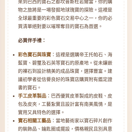
來到巴西的寶石之都坎普斯杜若爾當，你的購
物之旅將是一場發掘地球瑰寶的探險。這裡是
全球最重要的彩色寶石交易中心之一，你的必
買清單絕對要以璀璨奪目的寶石為首選。
必買伴手禮：
彩色寶石與珠寶
：這裡是選購帝王托帕石、海
藍寶、碧璽及石英等寶石的原產地。從未鑲嵌
的裸石到設計精美的成品珠寶，選擇豐富。建
議初學者從信譽良好的珠寶店購買附有鑑定證
書的寶石。
手工皮革製品
：巴西優質皮革製成的皮鞋、皮
包及皮夾，工藝紮實且設計富有南美風情，是
實用又具特色的選擇。
寶石相關工藝品
：當地藝術家以寶石碎片創作
的裝飾品、鑰匙圈或擺設，價格親民且別具意