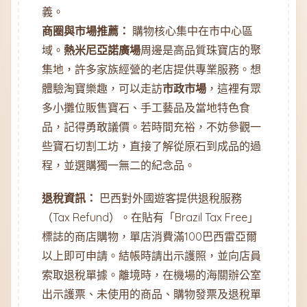
義。
商圈與市場推薦：
購物核心集中在市中心區
域。
熱米尼亞諾廣場
周邊是高品質珠寶店的聚
集地，許多家族經營的老店提供專業服務。想
體驗淘寶樂趣，可以走訪
市政市場
，這裡有眾
多小攤位販售寶石、手工藝品及當地特色食
品，記得勇敢議價。若時間充裕，不妨參觀一
些寶石切割工坊，直接了解從原石到成品的過
程，並選購獨一無二的紀念品。
退稅資訊：
巴西對外國遊客提供退稅服務
（Tax Refund）。在貼有「Brazil Tax Free」
標誌的商店購物，單店消費滿100巴西雷亞爾
以上即可申請。結帳時請出示護照，並向店員
索取退稅單據。離境時，在機場的海關辦公室
出示護票、未使用的商品、購物發票及退稅單