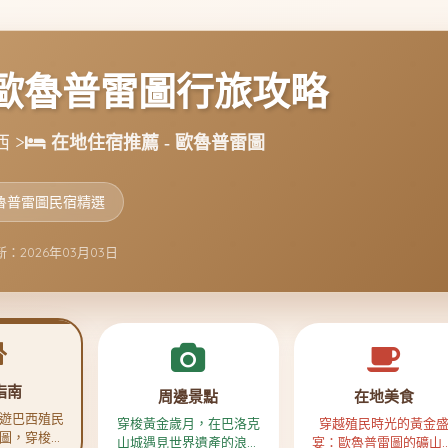
歐魯普雷圖行旅攻略
 >
在地住宿推薦 - 歐魯普雷圖
魯普雷圖民宿精選
：2026年03月03日
指南
周邊景點
在地美食
遊巴西殖民
穿梭黃金歲月，在巴洛克
穿越殖民時光的黃金
圖，穿梭巴
山城遇見世界遺產的浪漫
宴：歐魯普雷圖的礦山