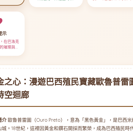
史礦脈的時
與滄桑
奇與療癒滋味
廊
提示
，在巴洛克
的璀璨與滄
金之心：漫遊巴西殖民寶藏歐魯普雷
時空迴廊
簡介
歐魯普雷圖（Ouro Preto），意為「黑色黃金」，是巴
山城。18世紀，這裡因黃金和鑽石開採而繁榮，成為巴西殖民時