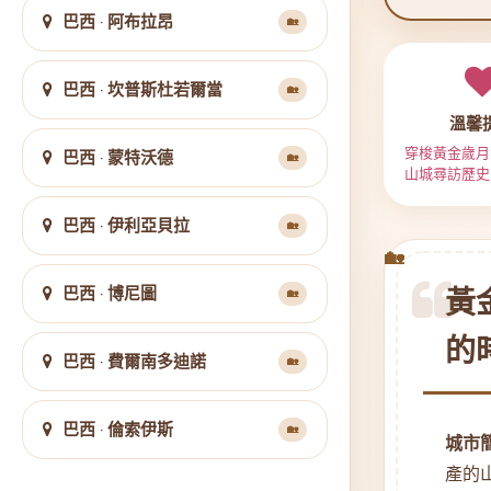
洛克藝術與歷
巴西 · 阿布拉昂
🏡
空迴
巴西 · 坎普斯杜若爾當
🏡
溫馨
穿梭黃金歲月
巴西 · 蒙特沃德
🏡
山城尋訪歷史
桑
巴西 · 伊利亞貝拉
🏡
巴西 · 博尼圖
黃
🏡
的
巴西 · 費爾南多迪諾
🏡
巴西 · 倫索伊斯
🏡
城市
產的