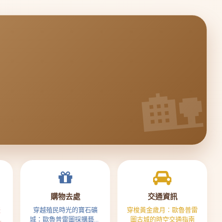
購物去處
交通資訊
盛
穿越殖民時光的寶石礦
穿梭黃金歲月：歐魯普雷
傳
城：歐魯普雷圖採購藝術
圖古城的時空交通指南