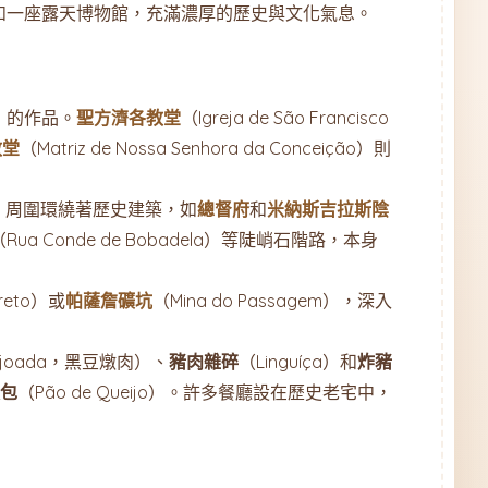
如一座露天博物館，充滿濃厚的歷史與文化氣息。
o）的作品。
聖方濟各教堂
（Igreja de São Francisco
教堂
（Matriz de Nossa Senhora da Conceição）則
市中心，周圍環繞著歷史建築，如
總督府
和
米納斯吉拉斯陰
（Rua Conde de Bobadela）等陡峭石階路，本身
Preto）或
帕薩詹礦坑
（Mina do Passagem），深入
ijoada，黑豆燉肉）、
豬肉雜碎
（Linguíça）和
炸豬
包
（Pão de Queijo）。許多餐廳設在歷史老宅中，