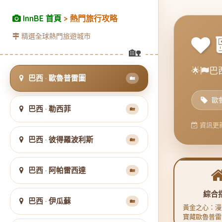
InnBE 首頁
> 熱門旅行攻略
精選全球熱門旅遊城市
🌟
巴西
巴西 · 歐魯普雷圖
🏡
歐
巴西 · 勒西菲
🏡
資訊更新
巴西 · 彼得羅波利斯
🏡
巴西 · 阿帕雷西達
🏡
綜合
巴西 · 伊瓜蘇
🏡
黃金之心：漫
寶藏歐魯普雷