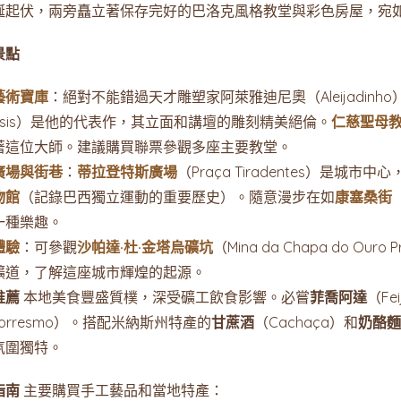
蜒起伏，兩旁矗立著保存完好的巴洛克風格教堂與彩色房屋，宛
景點
藝術寶庫
：絕對不能錯過天才雕塑家阿萊雅迪尼奧（Aleijadinh
Assis）是他的代表作，其立面和講壇的雕刻精美絕倫。
仁慈聖母
著這位大師。建議購買聯票參觀多座主要教堂。
廣場與街巷
：
蒂拉登特斯廣場
（Praça Tiradentes）是城
物館
（記錄巴西獨立運動的重要歷史）。隨意漫步在如
康塞桑街
一種樂趣。
體驗
：可參觀
沙帕達·杜·金塔烏礦坑
（Mina da Chapa do Ouro 
礦道，了解這座城市輝煌的起源。
推薦
本地美食豐盛質樸，深受礦工飲食影響。必嘗
菲喬阿達
（Fe
Torresmo）。搭配米納斯州特產的
甘蔗酒
（Cachaça）和
奶酪麵
氛圍獨特。
指南
主要購買手工藝品和當地特產：