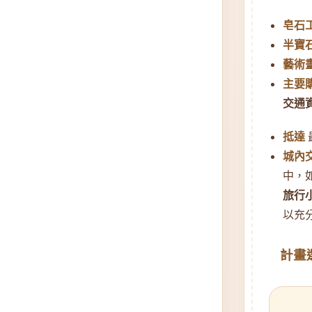
皂石
半寶
藝術
主要
交通
抵達
城內
中，
旅行
以充
計畫