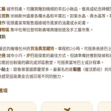
工藝
城市特產，可購買雕刻精細的皂石小飾品、餐具或紀念碑模
石首飾
米納斯州盛產各種水晶和半寶石，如紫水晶、黃水晶等，
畫作
街頭畫家常販售描繪城市風景的油畫或水彩畫。
購物區
集中在蒂拉登特斯廣場周邊街道及手工藝市集。
資訊
最近的機場在州府
貝洛奧里藏特
，車程約2小時。可搭乘長途巴
交通
城市小巧，
步行
是探索的最佳方式，但請準備好應對陡坡和
如需前往較遠的礦坑或郊區教堂，可搭乘當地巴士或計程車。
小貼士
：歐魯普雷圖節慶眾多，最著名的是
聖週
（復活節前）的
分感受這座黃金古城日夜不同的魅力。
選項