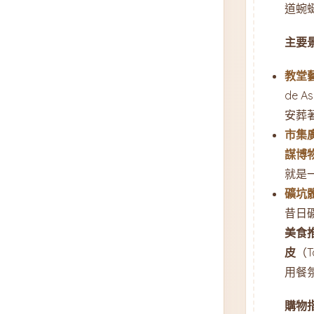
道蜿
主要
教堂
de 
安葬
市集
謀博
就是
礦坑
昔日
美食
皮
（
用餐
購物