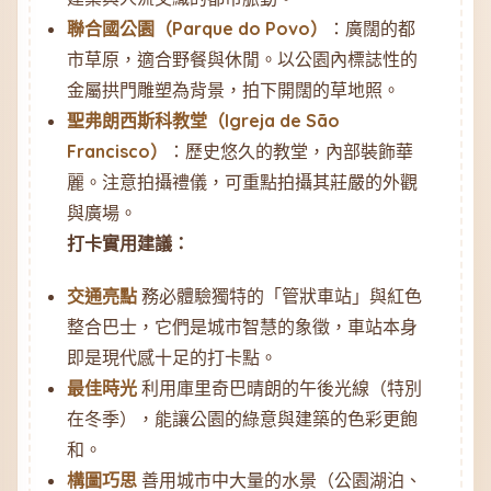
聯合國公園（Parque do Povo）
：廣闊的都
市草原，適合野餐與休閒。以公園內標誌性的
金屬拱門雕塑為背景，拍下開闊的草地照。
聖弗朗西斯科教堂（Igreja de São
Francisco）
：歷史悠久的教堂，內部裝飾華
麗。注意拍攝禮儀，可重點拍攝其莊嚴的外觀
與廣場。
打卡實用建議：
交通亮點
務必體驗獨特的「管狀車站」與紅色
整合巴士，它們是城市智慧的象徵，車站本身
即是現代感十足的打卡點。
最佳時光
利用庫里奇巴晴朗的午後光線（特別
在冬季），能讓公園的綠意與建築的色彩更飽
和。
構圖巧思
善用城市中大量的水景（公園湖泊、