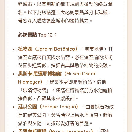
範城市，以其創新的都市規劃與蓬勃的綠意聞
名。以下為您精選十大必訪景點與打卡建議，
帶您深入體驗這座城市的獨特魅力。
必訪景點 Top 10：
植物園（Jardim Botânico）
：城市地標，其
溫室靈感來自英國水晶宮。必在溫室前的法式
花園步道留影，捕捉古典與熱帶植物的交融。
奧斯卡·尼邁耶博物館（Museu Oscar
Niemeyer）
：建築本身即是藝術品，俗稱
「眼睛博物館」。建議在博物館前方水池處拍
攝倒影，凸顯其未來感設計。
廷瓜公園（Parque Tanguá）
：由舊採石場改
造的絕美公園。黃昏時登上舊水塔頂層，俯瞰
湖泊與夕陽，是攝影愛好者的首選。
巴羅內斯廣場（Praça Tiradentes）
：歷史