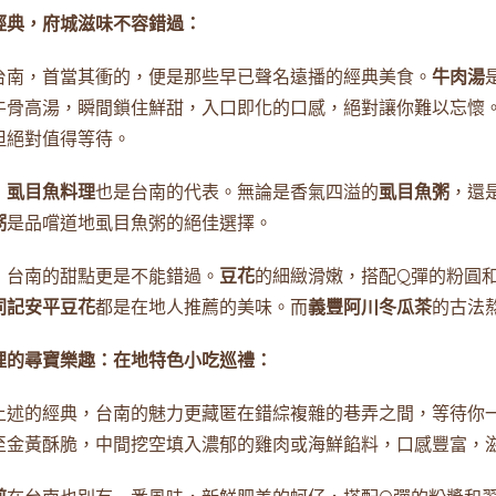
經典，府城滋味不容錯過：
台南，首當其衝的，便是那些早已聲名遠播的經典美食。
牛肉湯
牛骨高湯，瞬間鎖住鮮甜，入口即化的口感，絕對讓你難以忘懷
但絕對值得等待。
，
虱目魚料理
也是台南的代表。無論是香氣四溢的
虱目魚粥
，還
粥
是品嚐道地虱目魚粥的絕佳選擇。
，台南的甜點更是不能錯過。
豆花
的細緻滑嫩，搭配Q彈的粉圓
同記安平豆花
都是在地人推薦的美味。而
義豐阿川冬瓜茶
的古法
裡的尋寶樂趣：在地特色小吃巡禮：
上述的經典，台南的魅力更藏匿在錯綜複雜的巷弄之間，等待你
至金黃酥脆，中間挖空填入濃郁的雞肉或海鮮餡料，口感豐富，