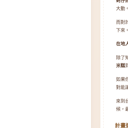
蚵仔
大動
而對
下來
在地
除了
米糕
如果
對能
來到
候，
計畫