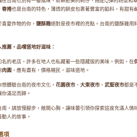
煎
在台南也別有一番風味，新鮮肥美的蚵仔，搭配Q彈的粉漿和
。
春捲
也是台南的特色，薄透的餅皮包裹著豐富的餡料，有甜有
於喜愛炸物的你，
鹽酥雞
絕對是夜市裡的亮點。台南的鹽酥雞用
。
人推薦，品嚐道地好滋味：
知名的老店，許多在地人也私藏著一些隱藏版的美味。例如，在
到
肉圓
，應有盡有，價格親民，滋味道地。
你想體驗台南的夜市文化，
花園夜市
、
大東夜市
、
武聖夜市
都是
讓你滿足而歸。
台南，請放慢腳步，敞開心胸，讓味蕾引領你探索這座充滿人情
最動人的故事。
選項