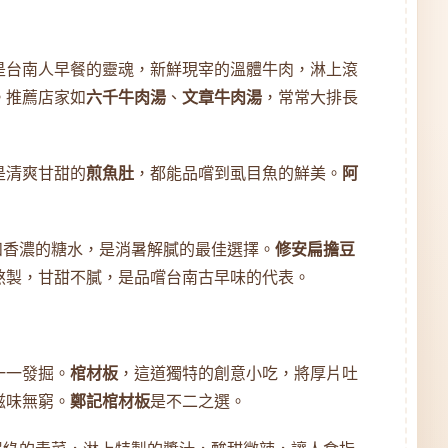
是台南人早餐的靈魂，新鮮現宰的溫體牛肉，淋上滾
。推薦店家如
六千牛肉湯
、
文章牛肉湯
，常常大排長
是清爽甘甜的
煎魚肚
，都能品嚐到虱目魚的鮮美。
阿
和香濃的糖水，是消暑解膩的最佳選擇。
修安扁擔豆
熬製，甘甜不膩，是品嚐台南古早味的代表。
一一發掘。
棺材板
，這道獨特的創意小吃，將厚片吐
滋味無窮。
鄭記棺材板
是不二之選。