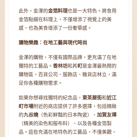
此外，金澤的
金箔料理
也是一大特色。將食用
金箔點綴在料理上，不僅增添了視覺上的美
感，也為美食增添了一份奢華感。
購物樂趣：在地工藝與現代時尚
金澤的購物，不僅有國際品牌，更充滿了在地
獨特的工藝品。
香林坊
和
片町
是金澤最熱鬧的
購物區，百貨公司、服飾店、雜貨店林立，滿
足你各種購物需求。
如果你想尋找獨特的紀念品，
東茶屋街
和
近江
町市場
附近的商店提供了許多選擇，包括精緻
的
九谷燒
（色彩鮮豔的日本陶瓷）、
加賀友禪
（精美的染色和服布料）、以及各種金箔製
品。這些充滿在地特色的工藝品，不僅美觀，