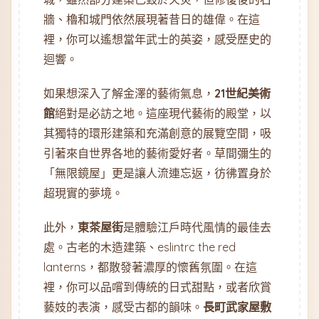
牆、櫓和城門依然展現著昔日的雄偉。在這
裡，你可以遙想當年武士的英姿，感受歷史的
迴響。
如果想深入了解金澤的藝術氣息，
21世紀美術
館
絕對是必訪之地。這座現代藝術的殿堂，以
其獨特的環形建築和充滿創意的展覽空間，吸
引著來自世界各地的藝術愛好者。草間彌生的
「無限鏡屋」更是讓人流連忘返，彷彿置身於
超現實的夢境。
此外，
東茶屋街
是體驗江戶時代風情的最佳去
處。古老的木造建築、eslintrc the red
lanterns，都散發著濃厚的懷舊氛圍。在這
裡，你可以品嚐到傳統的日式甜點，或者欣賞
藝妓的表演，感受古都的韻味。
長町武家屋敷