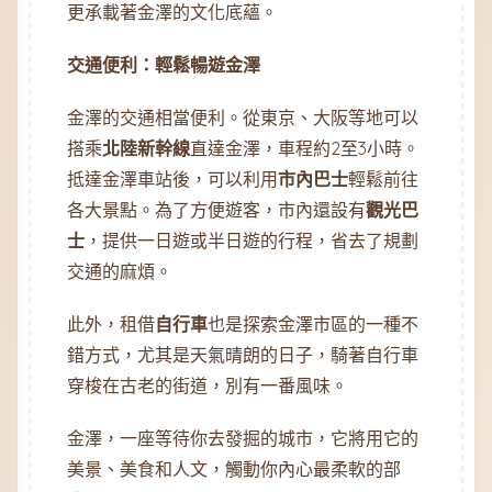
更承載著金澤的文化底蘊。
交通便利：輕鬆暢遊金澤
金澤的交通相當便利。從東京、大阪等地可以
搭乘
北陸新幹線
直達金澤，車程約2至3小時。
抵達金澤車站後，可以利用
市內巴士
輕鬆前往
各大景點。為了方便遊客，市內還設有
觀光巴
士
，提供一日遊或半日遊的行程，省去了規劃
交通的麻煩。
此外，租借
自行車
也是探索金澤市區的一種不
錯方式，尤其是天氣晴朗的日子，騎著自行車
穿梭在古老的街道，別有一番風味。
金澤，一座等待你去發掘的城市，它將用它的
美景、美食和人文，觸動你內心最柔軟的部