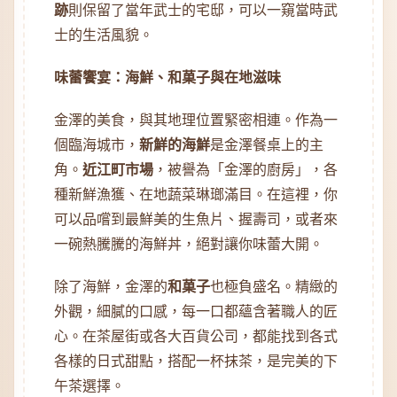
跡
則保留了當年武士的宅邸，可以一窺當時武
士的生活風貌。
味蕾饗宴：海鮮、和菓子與在地滋味
金澤的美食，與其地理位置緊密相連。作為一
個臨海城市，
新鮮的海鮮
是金澤餐桌上的主
角。
近江町市場
，被譽為「金澤的廚房」，各
種新鮮漁獲、在地蔬菜琳瑯滿目。在這裡，你
可以品嚐到最鮮美的生魚片、握壽司，或者來
一碗熱騰騰的海鮮丼，絕對讓你味蕾大開。
除了海鮮，金澤的
和菓子
也極負盛名。精緻的
外觀，細膩的口感，每一口都蘊含著職人的匠
心。在茶屋街或各大百貨公司，都能找到各式
各樣的日式甜點，搭配一杯抹茶，是完美的下
午茶選擇。