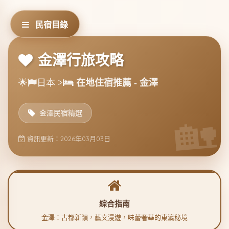
民宿目錄
金澤行旅攻略
🌟
日本 >
在地住宿推薦 - 金澤
金澤民宿精選
資訊更新：2026年03月03日
綜合指南
金澤：古都新韻，藝文漫遊，味蕾奢華的東瀛秘境