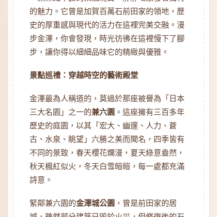
的魅力。它曾是加賀百萬石前田家的領地，歷
史的厚重感與現代的活力在這裡完美交融。漫
步金澤，你會發現，時光彷彿在這裡慢下了腳
步，讓你得以細細品味它的精緻與優雅。
景點巡禮：穿越時空的藝術殿堂
金澤最為人稱道的，莫過於那座被譽為「日本
三大名園」之一的
兼六園
。這座擁有三百多年
歷史的庭園，以其「宏大、幽邃、人力、蒼
古、水泉、眺望」六勝之美而聞名，四季皆有
不同的景致，春天櫻花爛漫，夏天綠意盎然，
秋天楓紅似火，冬天白雪皚皚，每一處都充滿
詩意。
緊鄰兼六園的
金澤城公園
，曾是前田家的居
城，雖然部分建築已毀於火災，但修復後的石