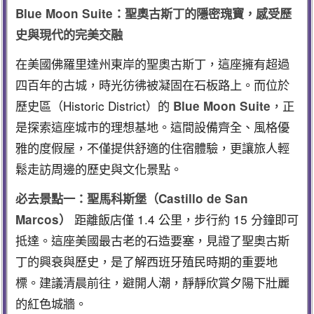
Blue Moon Suite：聖奧古斯丁的隱密瑰寶，感受歷
史與現代的完美交融
在美國佛羅里達州東岸的聖奧古斯丁，這座擁有超過
四百年的古城，時光彷彿被凝固在石板路上。而位於
歷史區（Historic District）的
，正
Blue Moon Suite
是探索這座城市的理想基地。這間設備齊全、風格優
雅的度假屋，不僅提供舒適的住宿體驗，更讓旅人輕
鬆走訪周邊的歷史與文化景點。
必去景點一：聖馬科斯堡（Castillo de San
距離飯店僅 1.4 公里，步行約 15 分鐘即可
Marcos）
抵達。這座美國最古老的石造要塞，見證了聖奧古斯
丁的興衰與歷史，是了解西班牙殖民時期的重要地
標。建議清晨前往，避開人潮，靜靜欣賞夕陽下壯麗
的紅色城牆。