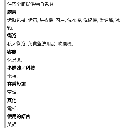
住宿全館提供WiFi免費
廚房
烤麵包機, 烤箱, 烘衣機, 廚房, 洗衣機, 洗碗機, 微波爐, 冰
箱,
衛浴
私人衛浴, 免費盥洗用品, 吹風機,
客廳
休息區,
多媒體／科技
電視,
客房設施
空調,
其他
電梯,
使用的語言
英語