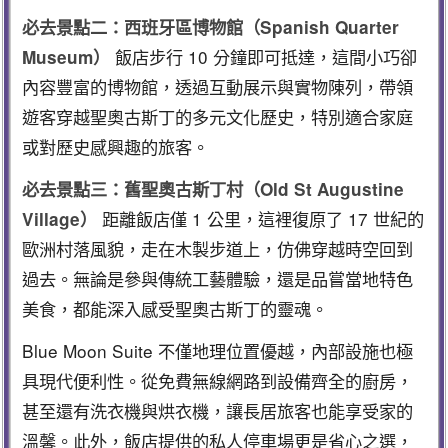
必去景點二：西班牙區博物館（Spanish Quarter
飯店步行 10 分鐘即可抵達，這間小巧卻
Museum）
內容豐富的博物館，透過互動展示與實物陳列，帶領
遊客穿越聖奧古斯丁的多元文化歷史，特別適合家庭
或對歷史感興趣的旅客。
必去景點三：舊聖奧古斯丁村（Old St Augustine
距離飯店僅 1 公里，這裡復原了 17 世紀的
Village）
歐洲村落風貌，走在木製步道上，仿佛穿越時空回到
過去。無論是參與傳統工藝體驗，還是品嘗當地特色
美食，都能深入感受聖奧古斯丁的靈魂。
Blue Moon Suite 不僅地理位置優越，內部設施也極
具現代便利性。從免費無線網路到設備齊全的廚房，
甚至還有洗衣機與烘衣機，讓長居旅客也能享受家的
溫馨。此外，飯店提供的私人停車場更是省心之選，